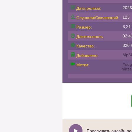
2026
Дата релиза:
123
Слушали/Скачиваний:
6,21
Размер:
02:4
Длительность:
320 k
Качество:
Mp3
Добавлено:
Yodg
Метки:
Mirza
Прослушать онлайн пес