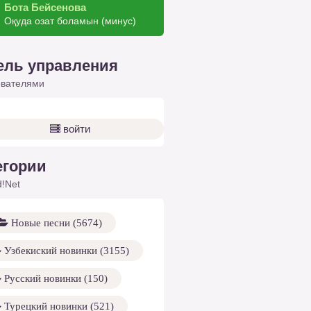
Бота Бейсенова
Оқуда озат боламын (минус)
ель управления
ователями
войти
егории
!Net
Новые песни (5674)
Узбекиский новинки (3155)
Русский новинки (150)
Турецкий новинки (521)