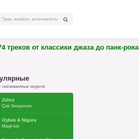
еков от классики джаза до панк-рока
улярные
 скачиваемые недели
Zehra
Çok Seviyorum
Oybek & Nigora
Mayli ket