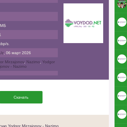
 МБ
1
bp/s.
Uz
, 06 март 2026
or Mirzajonov
,
Nazimo
,
Yodgor
jonov - Nazimo
Скачать
ню Yodgor Mirzajonov - Nazimo