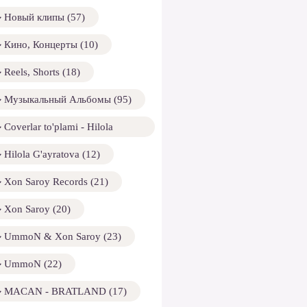
Новый клипы (57)
Кино, Концерты (10)
Reels, Shorts (18)
Музыкальный Альбомы (95)
Coverlar to'plami - Hilola
ayratova (13)
Hilola G'ayratova (12)
Xon Saroy Records (21)
Xon Saroy (20)
UmmoN & Xon Saroy (23)
UmmoN (22)
MACAN - BRATLAND (17)