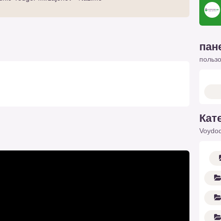
пан
польз
Кат
Voydod