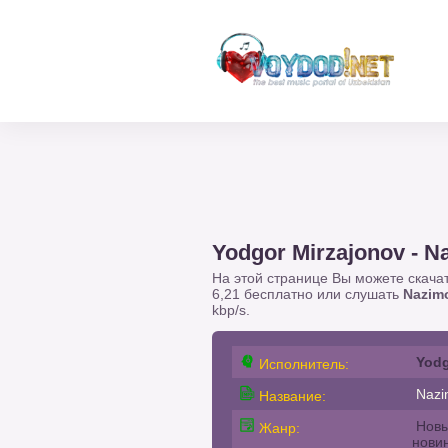
Yodgor Mirzajonov - N
На этой странице Вы можете скача
6,21 бесплатно или слушать
Nazim
kbp/s.
Yodg
Исполнитель:
Nazi
Название:
Новы
Жанр:
нови