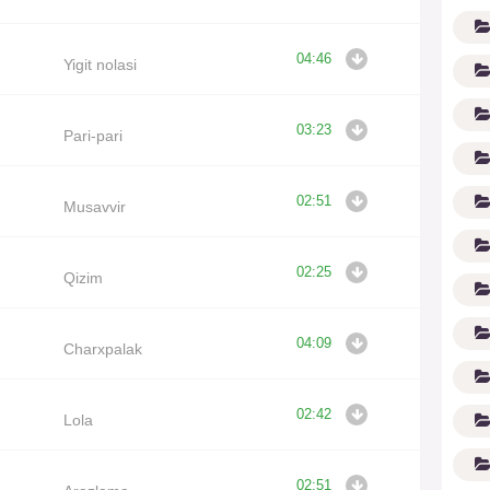
04:46
Yigit nolasi
03:23
Pari-pari
02:51
Musavvir
G'
02:25
Qizim
04:09
Charxpalak
02:42
Lola
02:51