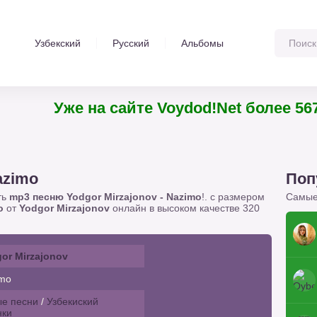
Узбекский
Русский
Альбомы
Уже на сайте Voydod!Net более 5674 тр
azimo
Поп
ть
mp3 песню Yodgor Mirzajonov - Nazimo
!. с размером
Самые
o
от
Yodgor Mirzajonov
онлайн в высоком качестве 320
or Mirzajonov
mo
е песни
/
Узбекиский
нки