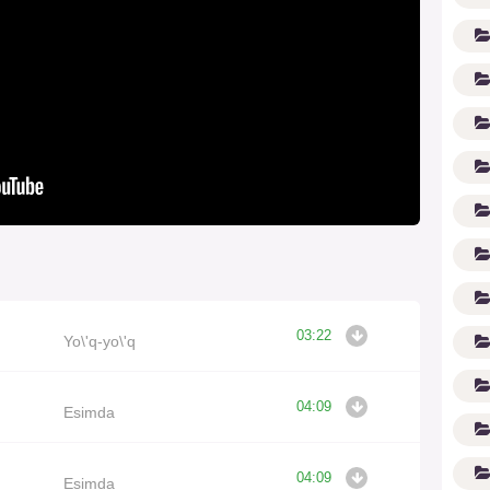
(1
03:22
Yo\'q-yo\'q
04:09
Esimda
04:09
Esimda