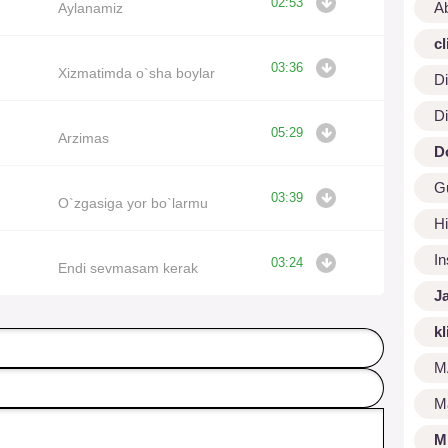
02:53
A
Aylanamiz
cl
03:36
Xizmatimda o`sha boylar
Di
Di
05:29
Arzimas
D
G
03:39
O`zgasiga yor bo`larmu
Hi
I
03:24
Endi sevmasam kerak
J
kl
M
M
M