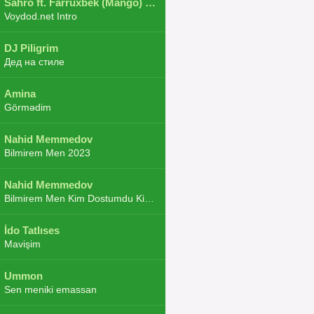
Sahro ft. Farruxbek (Mango) ft. Shaxboz ft. Navruz and Zarba ft. DJ.JoHa
Voydod.net Intro
DJ Piligrim
Дед на стиле
Amina
Görmədim
Nahid Memmedov
Bilmirem Men 2023
Nahid Memmedov
Bilmirem Men Kim Dostumdu Kim Duşmenim 2023
İdo Tatlıses
Mavişim
Ummon
Sen meniki emassan