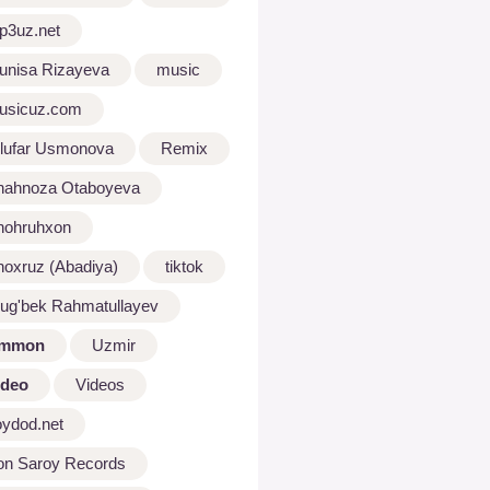
p3uz.net
unisa Rizayeva
music
usicuz.com
ilufar Usmonova
Remix
hahnoza Otaboyeva
hohruhxon
hoxruz (Abadiya)
tiktok
lug'bek Rahmatullayev
mmon
Uzmir
ideo
Videos
oydod.net
on Saroy Records