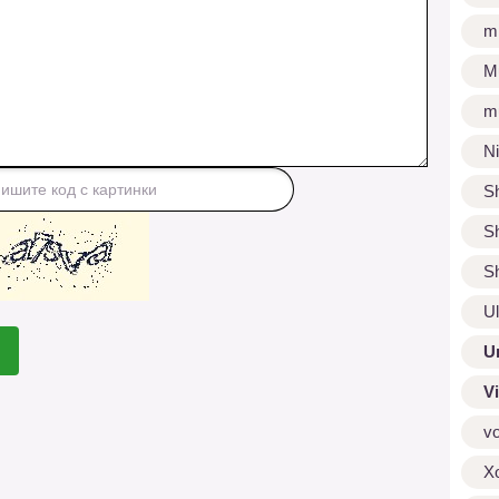
m
M
m
N
S
S
S
U
U
V
v
X