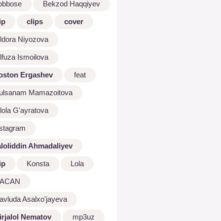
bbbose
Bekzod Haqqiyev
ip
clips
cover
ldora Niyozova
lfuza Ismoilova
oston Ergashev
feat
ulsanam Mamazoitova
lola G'ayratova
nstagram
aloliddin Ahmadaliyev
ip
Konsta
Lola
ACAN
avluda Asalxo'jayeva
irjalol Nematov
mp3uz