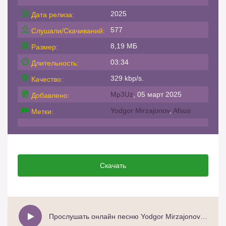
2025
Дата релиза:
577
Слушали/Скачиваний:
8,19 МБ
Размер:
03:34
Длительность:
329 kbp/s.
Качество:
Mp3Uz
, 05 март 2025
Добавлено:
Yodgor Mirzajonov
,
Afsus
Метки:
Скачать
Прослушать онлайн песню Yodgor Mirzajonov - Afsus