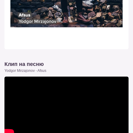
Клип на песню
Yodgor Mirzajonov - Afsus