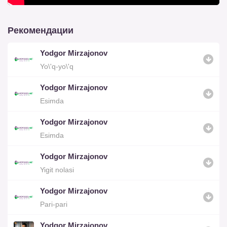
Рекомендации
Yodgor Mirzajonov
Yo\'q-yo\'q
Yodgor Mirzajonov
Esimda
Yodgor Mirzajonov
Esimda
Yodgor Mirzajonov
Yigit nolasi
Yodgor Mirzajonov
Pari-pari
Yodgor Mirzajonov