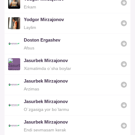
Erkam
Yodgor Mirzajonov
Laylim
Doston Ergashev
Afsus
Jasurbek Mirzajonov
Xizmatimda o`sha boylar
Jasurbek Mirzajonov
Arzimas
Jasurbek Mirzajonov
O`zgasiga yor bo`larmu
Jasurbek Mirzajonov
Endi sevmasam kerak