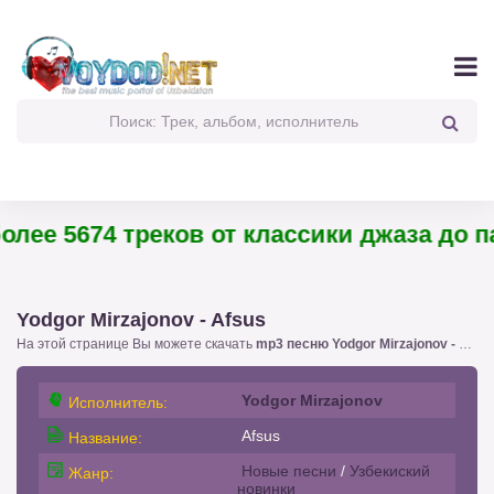
ее 5674 треков от классики джаза до пан
Yodgor Mirzajonov - Afsus
На этой странице Вы можете скачать
mp3 песню Yodgor Mirzajonov - Afsus
Yodgor Mirzajonov
Исполнитель:
Afsus
Название:
Новые песни
/
Узбекиский
Жанр:
новинки