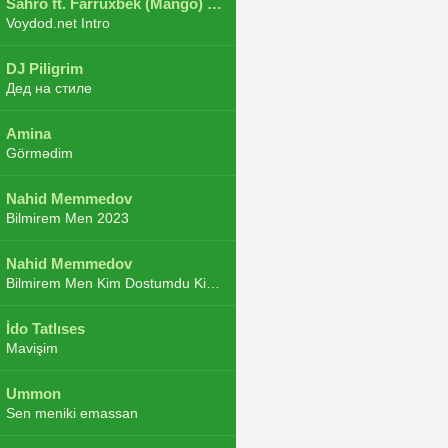
Sahro ft. Farruxbek (Mango) ft. Shaxboz ft. Navruz and Zarba ft. DJ.JoHa
Voydod.net Intro
DJ Piligrim
Дед на стиле
Amina
Görmədim
Nahid Memmedov
Bilmirem Men 2023
Nahid Memmedov
Bilmirem Men Kim Dostumdu Kim Duşmenim 2023
İdo Tatlıses
Mavişim
Ummon
Sen meniki emassan