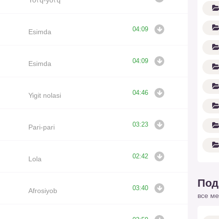
04:09
Esimda
04:09
Esimda
04:46
Yigit nolasi
03:23
Pari-pari
02:42
Lola
Под
03:40
Afrosiyob
все ме