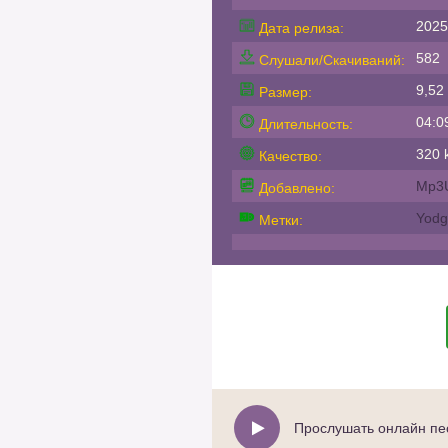
2025
Дата релиза:
582
Слушали/Скачиваний:
9,52
Размер:
04:0
Длительность:
320 k
Качество:
Mp3
Добавлено:
Yodg
Метки:
Прослушать онлайн пес