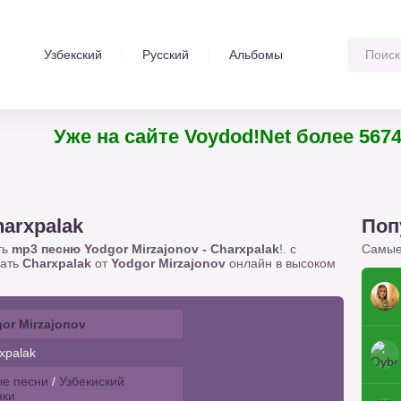
Узбекский
Русский
Альбомы
Уже на сайте Voydod!Net более 5674 тре
harxpalak
Поп
ть
mp3 песню Yodgor Mirzajonov - Charxpalak
!. с
Самые
шать
Charxpalak
от
Yodgor Mirzajonov
онлайн в высоком
or Mirzajonov
xpalak
е песни
/
Узбекиский
нки