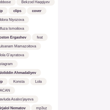
bbbose
Bekzod Haqqiyev
ip
clips
cover
ldora Niyozova
lfuza Ismoilova
oston Ergashev
feat
ulsanam Mamazoitova
lola G'ayratova
nstagram
aloliddin Ahmadaliyev
ip
Konsta
Lola
ACAN
avluda Asalxo'jayeva
irjalol Nematov
mp3uz