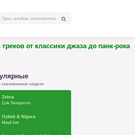
ков от классики джаза до панк-рока
улярные
 скачиваемые недели
Zehra
Çok Seviyorum
Oybek & Nigora
Mayli ket