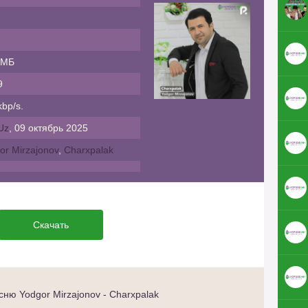
 МБ
9
bp/s.
Uz
, 09 октябрь 2025
or Mirzajonov
,
Charxpalak
Скачать
ню Yodgor Mirzajonov - Charxpalak