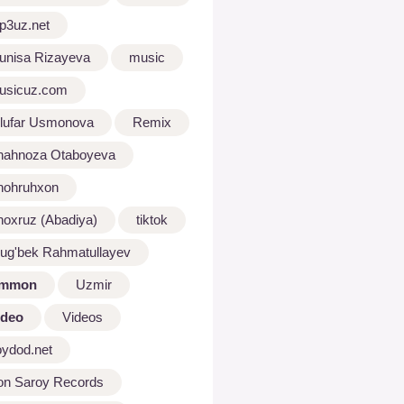
p3uz.net
unisa Rizayeva
music
usicuz.com
ilufar Usmonova
Remix
hahnoza Otaboyeva
hohruhxon
hoxruz (Abadiya)
tiktok
lug'bek Rahmatullayev
mmon
Uzmir
ideo
Videos
oydod.net
on Saroy Records