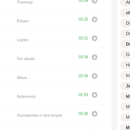
03:59
Tramvay
A
cl
03:25
Erkam
Di
Di
03:21
Laylim
D
G
03:34
Yor alvido
Hi
I
03:34
Afsus
J
02:53
kl
Aylanamiz
M
03:36
Xizmatimda o`sha boylar
M
M