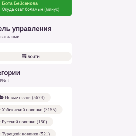
Бота Бейсенова
Оқуда озат боламын (минус)
ель управления
ователями
войти
егории
!Net
Новые песни (5674)
Узбекиский новинки (3155)
Русский новинки (150)
Турецкий новинки (521)