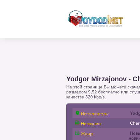
Yodgor Mirzajonov - C
На этой странице Вы можете скача
размером 9,52 бесплатно или слу
качестве 320 kbp/s.
Yodg
Исполнитель:
Char
Название:
Новы
Жанр:
нови