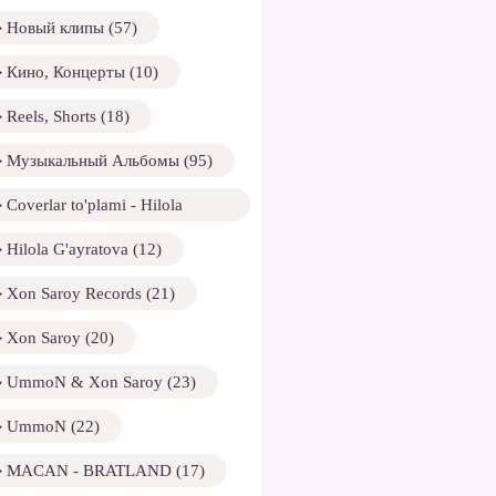
Новый клипы (57)
Кино, Концерты (10)
Reels, Shorts (18)
Музыкальный Альбомы (95)
Coverlar to'plami - Hilola
ayratova (13)
Hilola G'ayratova (12)
Xon Saroy Records (21)
Xon Saroy (20)
UmmoN & Xon Saroy (23)
UmmoN (22)
MACAN - BRATLAND (17)