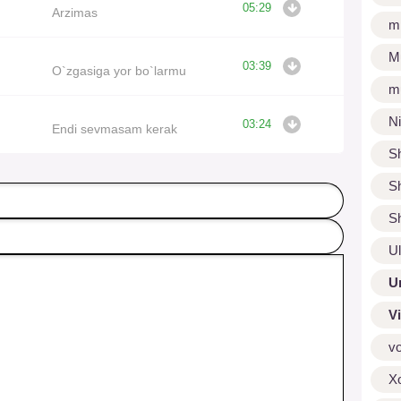
05:29
Arzimas
m
M
03:39
O`zgasiga yor bo`larmu
m
N
03:24
Endi sevmasam kerak
S
S
S
U
U
V
v
X