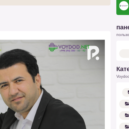
пан
польз
Кат
Voydod