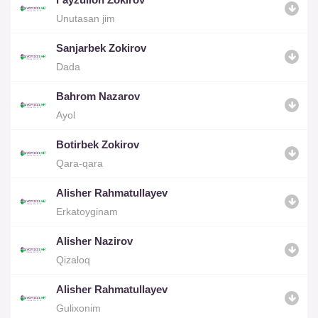
Unutasan jim
Sanjarbek Zokirov
Dada
Bahrom Nazarov
Ayol
Botirbek Zokirov
Qara-qara
Alisher Rahmatullayev
Erkatoyginam
Alisher Nazirov
Qizaloq
Alisher Rahmatullayev
Gulixonim