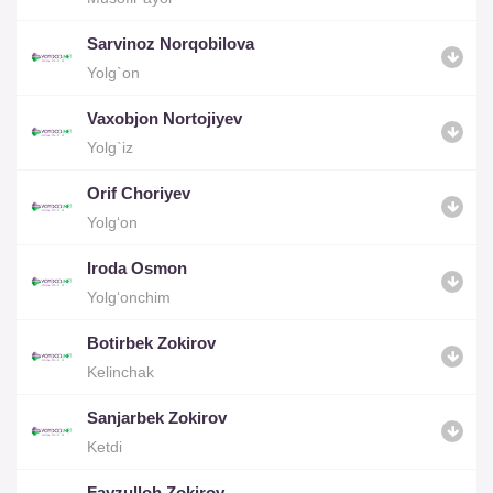
Sarvinoz Norqobilova
Yolg`on
Vaxobjon Nortojiyev
Yolg`iz
Orif Choriyev
Yolg‘on
Iroda Osmon
Yolg‘onchim
Botirbek Zokirov
Kelinchak
Sanjarbek Zokirov
Ketdi
Fayzulloh Zokirov