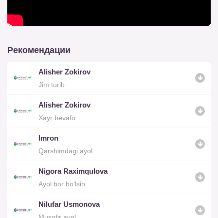
Рекомендации
Alisher Zokirov
Jim turib
Alisher Zokirov
Xayr bevafo
Imron
Qarshimdagi ayol
Nigora Raximqulova
Ayol bor bo‘lsin
Nilufar Usmonova
Musofir ayol