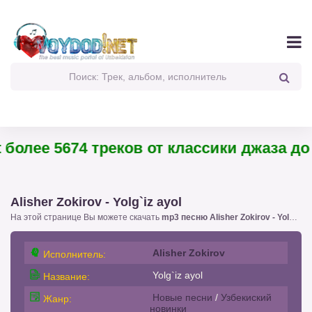
олее 5674 треков от классики джаза до п
Alisher Zokirov - Yolg`iz ayol
На этой странице Вы можете скачать
mp3 песню Alisher Zokirov - Yolg`iz ayol
Alisher Zokirov
Исполнитель:
Yolg`iz ayol
Название:
Новые песни
/
Узбекиский
Жанр:
новинки