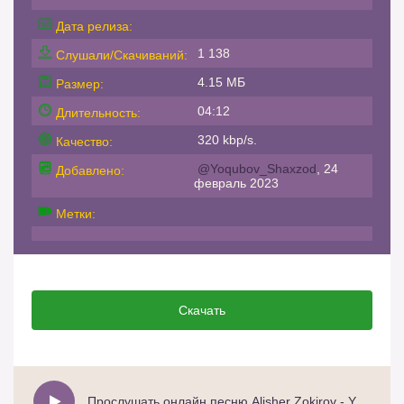
Дата релиза:
1 138
Слушали/Скачиваний:
4.15 МБ
Размер:
04:12
Длительность:
320 kbp/s.
Качество:
@Yoqubov_Shaxzod
, 24
Добавлено:
февраль 2023
Метки:
Скачать
Прослушать онлайн песню Alisher Zokirov - Yolg`iz ayol