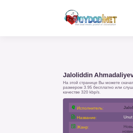
Jaloliddin Ahmadaliyev
На этой странице Вы можете скача
размером 3.95 бесплатно или слу
качестве 320 kbp/s.
Jalo
Исполнитель:
Unut
Название:
Новы
Жанр:
нови