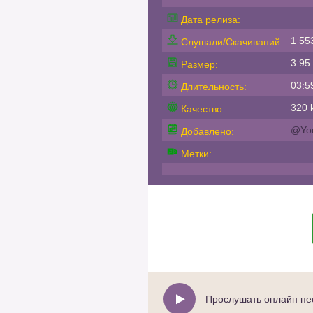
Дата релиза:
1 55
Слушали/Скачиваний:
3.95
Размер:
03:5
Длительность:
320 k
Качество:
@Yo
Добавлено:
Метки:
Прослушать онлайн песн