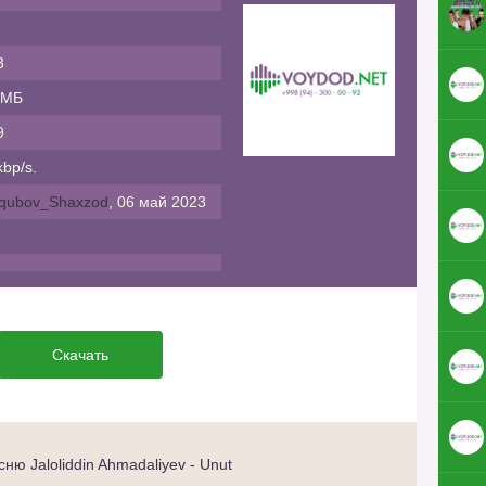
3
 МБ
9
bp/s.
qubov_Shaxzod
, 06 май 2023
Скачать
ю Jaloliddin Ahmadaliyev - Unut