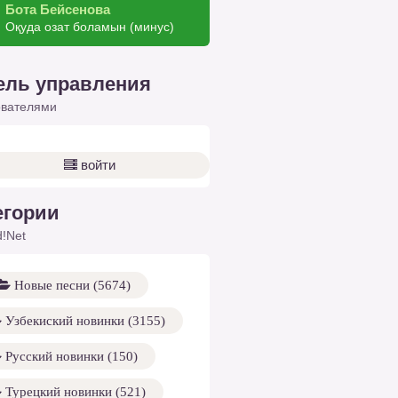
Бота Бейсенова
Оқуда озат боламын (минус)
ель управления
ователями
войти
егории
!Net
Новые песни (5674)
Узбекиский новинки (3155)
Русский новинки (150)
Турецкий новинки (521)