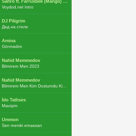
Sahro ft. Farruxbek (Mango) ft. Shaxboz ft. Navruz and Zarba ft. DJ.JoHa
Voydod.net Intro
DJ Piligrim
Дед на стиле
Amina
Görmədim
Nahid Memmedov
Bilmirem Men 2023
Nahid Memmedov
Bilmirem Men Kim Dostumdu Kim Duşmenim 2023
İdo Tatlıses
Mavişim
Ummon
Sen meniki emassan