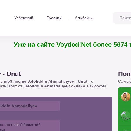
Узбекский
Русский
Альбомы
Уже на сайте Voydod!Net более 5674 
 - Unut
Поп
ть
mp3 песню Jaloliddin Ahmadaliyev - Unut
!. с
Самые
шать
Unut
от
Jaloliddin Ahmadaliyev
онлайн в высоком
liddin Ahmadaliyev
е песни
/
Узбекиский
нки