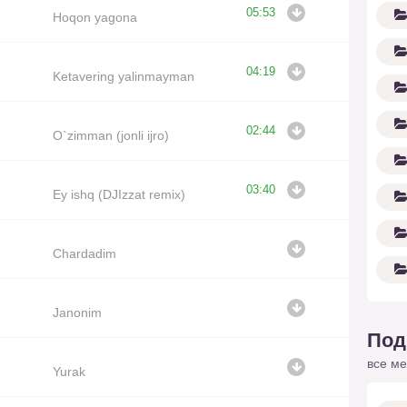
05:53
Hoqon yagona
04:19
Ketavering yalinmayman
02:44
O`zimman (jonli ijro)
03:40
Ey ishq (DJIzzat remix)
Chardadim
Janonim
Под
все ме
Yurak