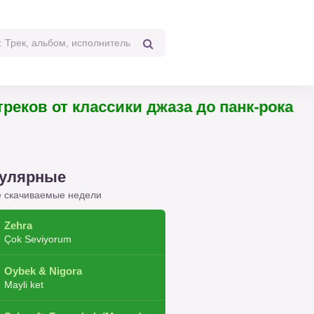
треков от классики джаза до панк-рока
улярные
 скачиваемые недели
Zehra
Çok Seviyorum
Oybek & Nigora
Mayli ket