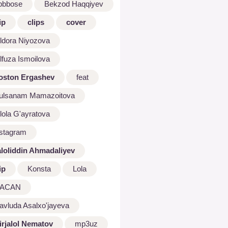
bbbose
Bekzod Haqqiyev
ip
clips
cover
ldora Niyozova
lfuza Ismoilova
oston Ergashev
feat
ulsanam Mamazoitova
lola G'ayratova
nstagram
aloliddin Ahmadaliyev
ip
Konsta
Lola
ACAN
avluda Asalxo'jayeva
irjalol Nematov
mp3uz