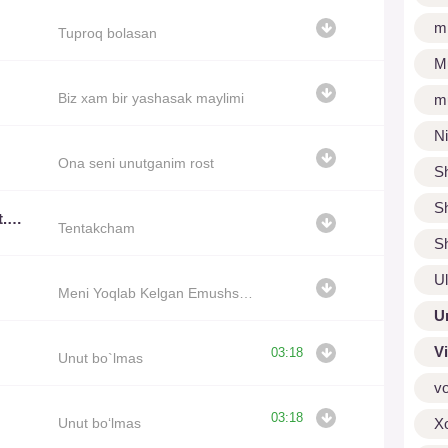
m
Tuproq bolasan
M
Biz xam bir yashasak maylimi
m
N
Ona seni unutganim rost
S
S
Jaloliddin Ahmadaliyev ft. Xamdam Sobirov
Tentakcham
S
U
Meni Yoqlab Kelgan Emushsan
U
V
03:18
Unut bo`lmas
v
03:18
Unut bo‘lmas
X