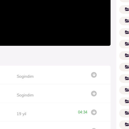
(1
Sogindim
Sogindim
04:34
19 yil