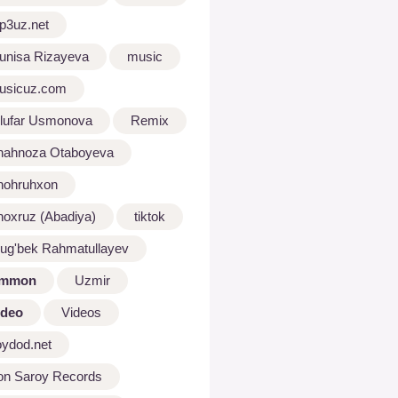
p3uz.net
unisa Rizayeva
music
usicuz.com
ilufar Usmonova
Remix
hahnoza Otaboyeva
hohruhxon
hoxruz (Abadiya)
tiktok
lug'bek Rahmatullayev
mmon
Uzmir
ideo
Videos
oydod.net
on Saroy Records