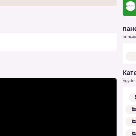
пан
польз
Кат
Voydod