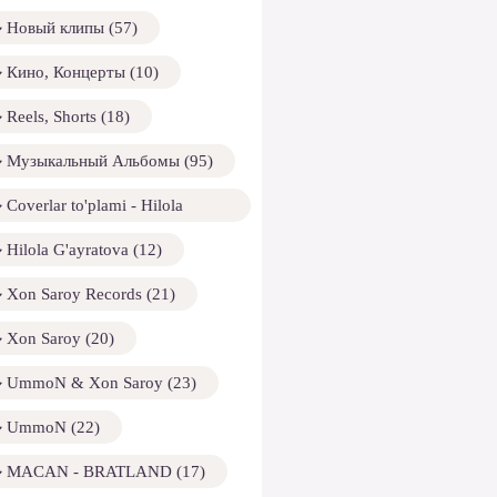
Новый клипы (57)
Кино, Концерты (10)
Reels, Shorts (18)
Музыкальный Альбомы (95)
Coverlar to'plami - Hilola
ayratova (13)
Hilola G'ayratova (12)
Xon Saroy Records (21)
Xon Saroy (20)
UmmoN & Xon Saroy (23)
UmmoN (22)
MACAN - BRATLAND (17)