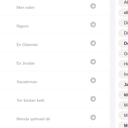
A
Men edim
cl
Di
Nigoro
Di
D
Ex Odamlar
G
Ex Joralar
Hi
I
Xavatirman
J
kl
Yor bizdan ketti
M
M
Menda qolmadi dil
M