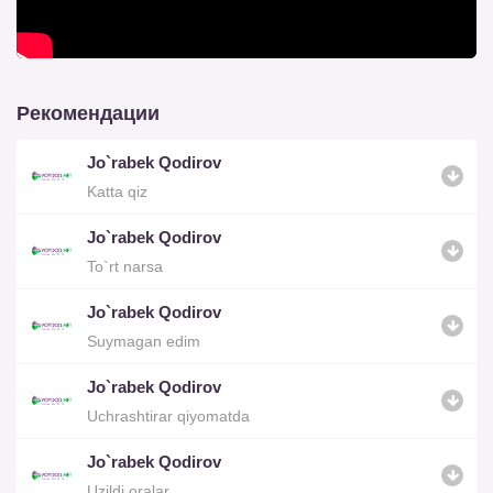
Рекомендации
Jo`rabek Qodirov
Katta qiz
Jo`rabek Qodirov
To`rt narsa
Jo`rabek Qodirov
Suymagan edim
Jo`rabek Qodirov
Uchrashtirar qiyomatda
Jo`rabek Qodirov
Uzildi oralar