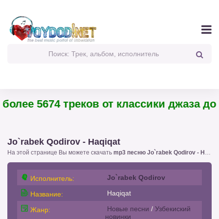
олее 5674 треков от классики джаза до п
Jo`rabek Qodirov - Haqiqat
На этой странице Вы можете скачать
mp3 песню Jo`rabek Qodirov - Haqiqat
Jo`rabek Qodirov
Исполнитель:
Haqiqat
Название:
Новые песни
/
Узбекиский
Жанр:
новинки