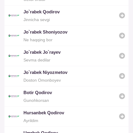
Jo`rabek Qodirov
Jinnicha sevgi
Jo`rabek Shoniyozov
Ne haqqing bor
Jo`rabek Jo`rayev
Sevma dedilar
Jo`rabek Niyozmetov
Doston Omonboyev
Botir Qodirov
Gunohkorsan
Hursanbek Qodirov
Ayrildim
Umrbek Qodirov