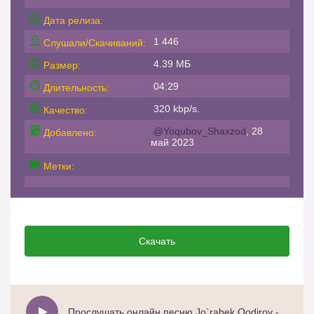
Дата релиза:
1 446
Слушали/Скачиваний:
4.39 МБ
Размер:
04:29
Длительность:
320 kbp/s.
Качество:
@Yoqubov_Shaxzod
, 28
Добавлено:
май 2023
Метки:
Скачать
Прослушать онлайн песню Jo`rabek Qodirov - Haqiqat