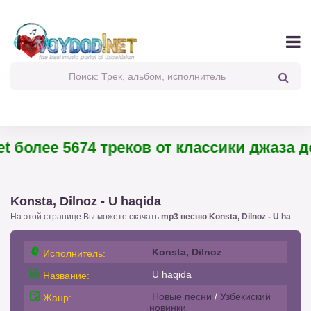
 более 5674 треков от классики джаза до 
Konsta, Dilnoz - U haqida
На этой странице Вы можете скачать
mp3 песню Konsta, Dilnoz - U haqida
Konsta, Dilnoz
Исполнитель:
U haqida
Название:
Новые песни
/
Узбекиский
Жанр:
новинки