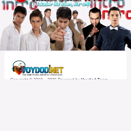
Copyright © 2010 – 2026 Powered by
Voydod Team
–
Премьеры всегда можно найти!
Вопросы, жалобы и сотрудничество:
Телеграм:
@solnazar
Телефон:
+998 (94) 300 - 00 - 92
| DMCA |
Правила |
Сайт для просмотра |
Реклама |
Размещение музыки |
Статистика сайта |
Обратная связь |