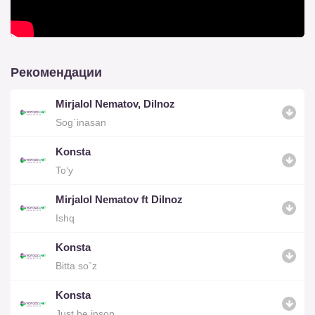
Рекомендации
Mirjalol Nematov, Dilnoz
Sog`inasan
Konsta
To‘y
Mirjalol Nematov ft Dilnoz
Ishq
Konsta
Bitta so`z
Konsta
Just be inson