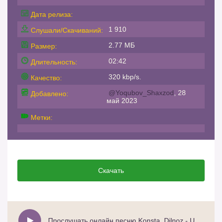
Дата релиза:
1 910
Слушали/Скачиваний:
2.77 МБ
Размер:
02:42
Длительность:
320 kbp/s.
Качество:
@Yoqubov_Shaxzod
, 28
Добавлено:
май 2023
Метки:
Скачать
Прослушать онлайн песню Konsta, Dilnoz - U haqida