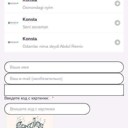
Osmondagi oyim
Konsta
Seni sevaman
Konsta
Odamlar nima deydi Abdul Remix
Введите код с картинки: