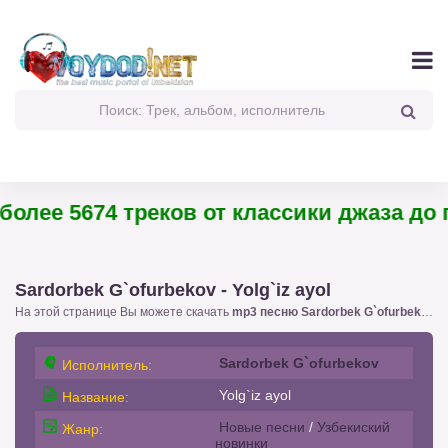
олее 5674 треков от классики джаза до па
Sardorbek G`ofurbekov - Yolg`iz ayol
На этой странице Вы можете скачать
mp3 песню Sardorbek G`ofurbekov - Yolg`iz ayol
Sardorbek G`ofurbekov
Исполнитель:
Yolg`iz ayol
Название:
Новые песни
/
Узбекиский
Жанр:
новинки