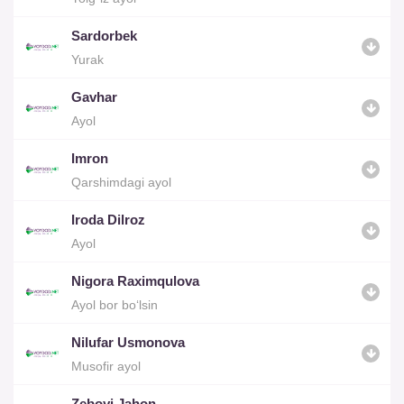
Sardorbek
Yurak
Gavhar
Ayol
Imron
Qarshimdagi ayol
Iroda Dilroz
Ayol
Nigora Raximqulova
Ayol bor bo‘lsin
Nilufar Usmonova
Musofir ayol
Zeboyi Jahon