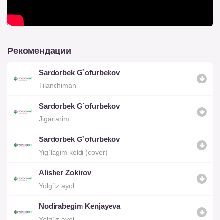
Рекомендации
Sardorbek G`ofurbekov
Tilanchiman
Sardorbek G`ofurbekov
Jigarlarim
Sardorbek G`ofurbekov
Yig`lagim keldi (cover)
Alisher Zokirov
Yolg`iz ayol
Nodirabegim Kenjayeva
Yolg`iz ayol