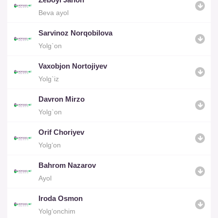
Beva ayol
Sarvinoz Norqobilova
Yolg`on
Vaxobjon Nortojiyev
Yolg`iz
Davron Mirzo
Yolg`on
Orif Choriyev
Yolg‘on
Bahrom Nazarov
Ayol
Iroda Osmon
Yolg‘onchim