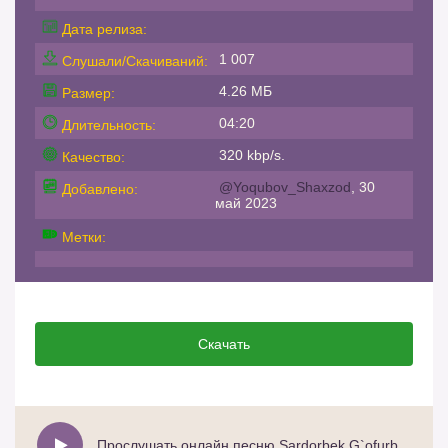
Дата релиза:
1 007
Слушали/Скачиваний:
4.26 МБ
Размер:
04:20
Длительность:
320 kbp/s.
Качество:
@Yoqubov_Shaxzod
, 30
Добавлено:
май 2023
Метки:
Скачать
Прослушать онлайн песню Sardorbek G`ofurbekov - Yolg`iz ayol