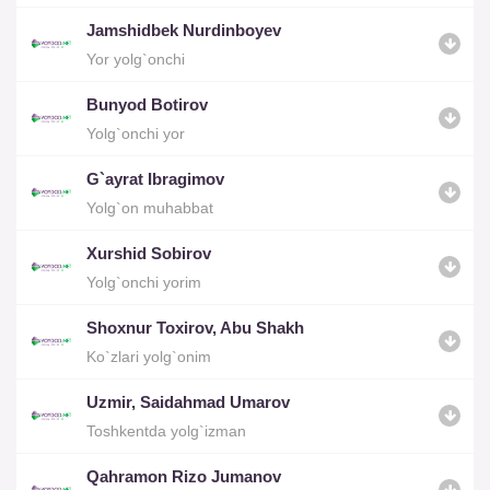
Jamshidbek Nurdinboyev
Yor yolg`onchi
Bunyod Botirov
Yolg`onchi yor
G`ayrat Ibragimov
Yolg`on muhabbat
Xurshid Sobirov
Yolg`onchi yorim
Shoxnur Toxirov, Abu Shakh
Ko`zlari yolg`onim
Uzmir, Saidahmad Umarov
Toshkentda yolg`izman
Qahramon Rizo Jumanov