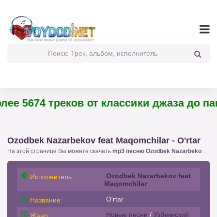
 5674 треков от классики джаза до панк-
Ozodbek Nazarbekov feat Maqomchilar - O'rtar
На этой странице Вы можете скачать
mp3 песню Ozodbek Nazarbekov feat Maqomchilar - O'rtar
Ozodbek Nazarbekov feat
Исполнитель:
Maqomchilar
O'rtar
Название:
Новые песни
/
Узбекиский
Жанр: