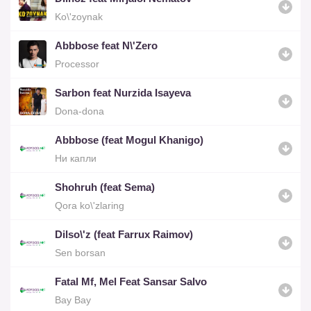
Ko\'zoynak
Abbbose feat N\'Zero
Processor
Sarbon feat Nurzida Isayeva
Dona-dona
Abbbose (feat Mogul Khanigo)
Ни капли
Shohruh (feat Sema)
Qora ko\'zlaring
Dilso\'z (feat Farrux Raimov)
Sen borsan
Fatal Mf, Mel Feat Sansar Salvo
Bay Bay