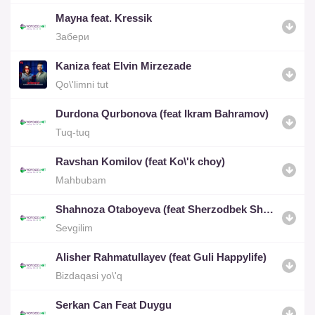
Мауна feat. Kressik
Забери
Kaniza feat Elvin Mirzezade
Qo\'limni tut
Durdona Qurbonova (feat Ikram Bahramov)
Tuq-tuq
Ravshan Komilov (feat Ko\'k choy)
Mahbubam
Shahnoza Otaboyeva (feat Sherzodbek Shorahmedov)
Sevgilim
Alisher Rahmatullayev (feat Guli Happylife)
Bizdaqasi yo\'q
Serkan Can Feat Duygu