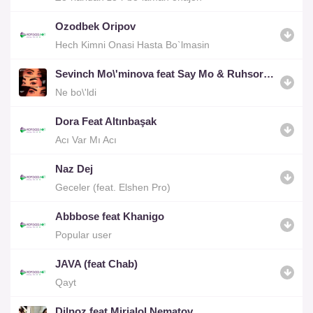
Ozodbek Oripov
Hech Kimni Onasi Hasta Bo`lmasin
Sevinch Mo\'minova feat Say Mo & Ruhsora Emm
Ne bo\'ldi
Dora Feat Altınbaşak
Acı Var Mı Acı
Naz Dej
Geceler (feat. Elshen Pro)
Abbbose feat Khanigo
Popular user
JAVA (feat Chab)
Qayt
Dilnoz feat Mirjalol Nematov