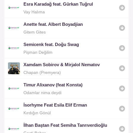
Esra Karadağ feat. Gürkan Tuğrul
Vay Halıma
Anette feat. Albert Boyadjian
Gitem Gites
Semicenk feat. Doğu Swag
Pişman Değilim
Xamdam Sobirov & Mirjalol Nematov
Chapan (Premyera)
Timur Alixanov (feat Konsta)
Odamlar nima deydi
İsorhyme Feat Esila Elif Erman
Kırdığın Gönül
İlhan Baştan Feat Semiha Tanrıverdioğlu
Geçti Bahar