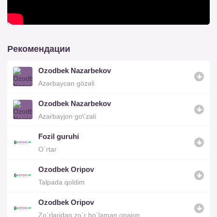
Рекомендации
Ozodbek Nazarbekov
Azərbaycan gözəli
Ozodbek Nazarbekov
Azarbayjon go\'zali
Fozil guruhi
O`rtar
Ozodbek Oripov
Talpada qoldim
Ozodbek Oripov
Zo`rlaridan zo`r bo`laman onajon