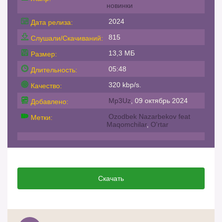
новинки
2024
Дата релиза:
815
Слушали/Скачиваний:
13,3 МБ
Размер:
05:48
Длительность:
320 kbp/s.
Качество:
Mp3Uz
, 09 октябрь 2024
Добавлено:
Ozodbek Nazarbekov feat
Метки:
Maqomchilar
,
O'rtar
Скачать