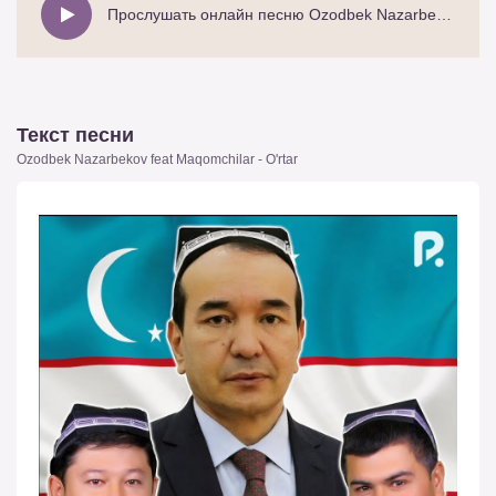
Прослушать онлайн песню Ozodbek Nazarbekov feat Maqomchilar - O'rtar
Текст песни
Ozodbek Nazarbekov feat Maqomchilar - O'rtar