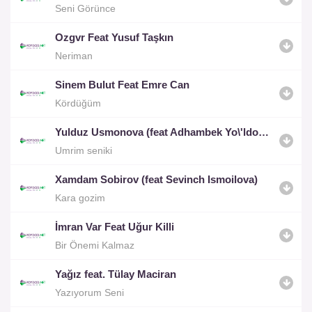
Seni Görünce
Ozgvr Feat Yusuf Taşkın
Neriman
Sinem Bulut Feat Emre Can
Kördüğüm
Yulduz Usmonova (feat Adhambek Yo\'ldoshev)
Umrim seniki
Xamdam Sobirov (feat Sevinch Ismoilova)
Kara gozim
İmran Var Feat Uğur Killi
Bir Önemi Kalmaz
Yağız feat. Tülay Maciran
Yazıyorum Seni