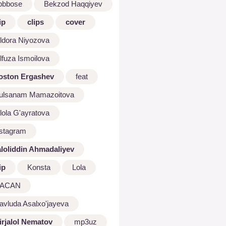
bbbose
Bekzod Haqqiyev
ip
clips
cover
ldora Niyozova
lfuza Ismoilova
oston Ergashev
feat
ulsanam Mamazoitova
lola G'ayratova
nstagram
aloliddin Ahmadaliyev
ip
Konsta
Lola
ACAN
avluda Asalxo'jayeva
irjalol Nematov
mp3uz