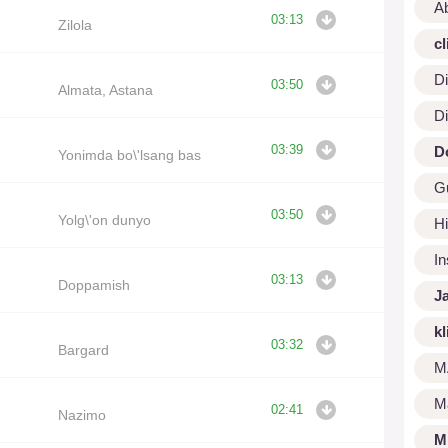
A
03:13
Zilola
cl
Di
03:50
Almata, Astana
Di
03:39
D
Yonimda bo\'lsang bas
G
03:50
Yolg\'on dunyo
Hi
I
03:13
Doppamish
J
kl
03:32
Bargard
M
M
02:41
Nazimo
M