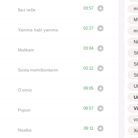
m
03:57
Без тебя
M
02:27
Yamma habi yamma
m
N
03:04
Malikam
S
S
03:12
Soxta mehribonlarim
S
U
09:05
O’zimiz
U
V
09:57
Popuri
v
09:11
Nasiba
X