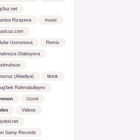
p3uz.net
unisa Rizayeva
music
usicuz.com
ilufar Usmonova
Remix
hahnoza Otaboyeva
hohruhxon
hoxruz (Abadiya)
tiktok
lug'bek Rahmatullayev
mmon
Uzmir
ideo
Videos
oydod.net
on Saroy Records