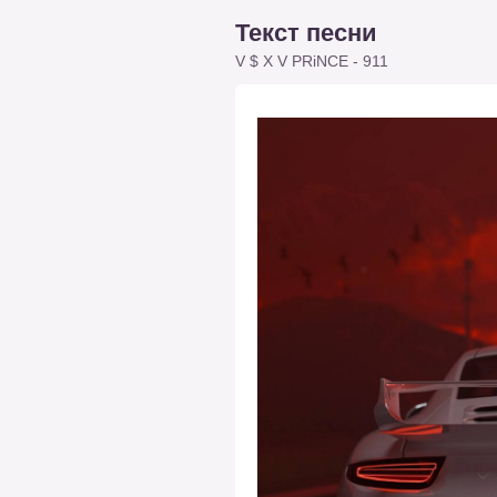
Текст песни
V $ X V PRiNCE - 911