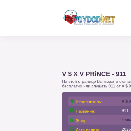
V $ X V PRiNCE - 911
На этой странице Вы можете скача
бесплатно или слушать
911
от
V $ 
V $ 
Исполнитель:
911
Название:
Новы
Жанр:
2025
Дата релиза: