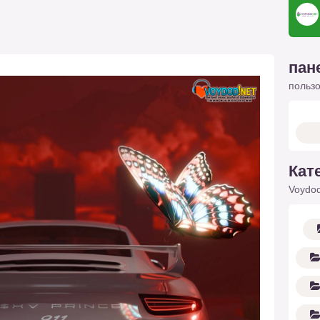
пан
польз
Кат
Voydod