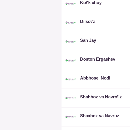
Ko\'k choy
Dilso\'z
San Jay
Doston Ergashev
Abbbose, Nodi
Shahboz va Navro\'z
Shaxboz va Navruz