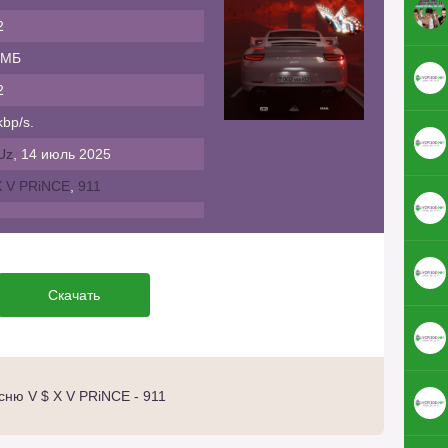
2
 МБ
2
bp/s.
Uz
, 14 июль 2025
X V PRiNCE
,
911
Скачать
ню V $ X V PRiNCE - 911