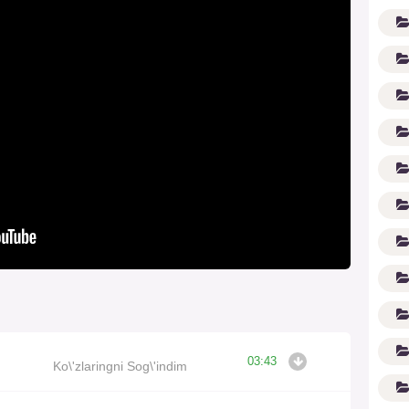
G'
03:43
Ko\'zlaringni Sog\'indim