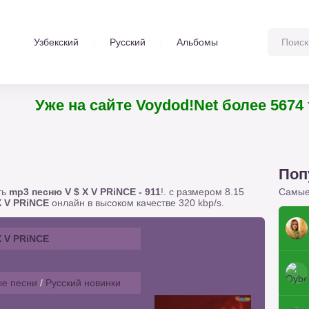
Узбекский
Русский
Альбомы
Уже на сайте Voydod!Net более 5674 т
Поп
ть
mp3 песню V $ X V PRiNCE - 911
!. с размером 8.15
Самые
X V PRiNCE
онлайн в высоком качестве 320 kbp/s.
X V PRiNCE
е песни
/
Русский новинки