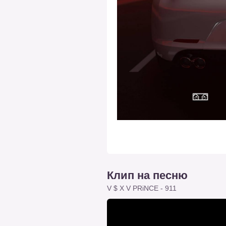
Клип на песню
V $ X V PRiNCE - 911