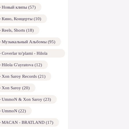
Новый клипы (57)
Кино, Концерты (10)
Reels, Shorts (18)
Музыкальный Альбомы (95)
Coverlar to'plami - Hilola
ayratova (13)
Hilola G'ayratova (12)
Xon Saroy Records (21)
Xon Saroy (20)
UmmoN & Xon Saroy (23)
UmmoN (22)
MACAN - BRATLAND (17)