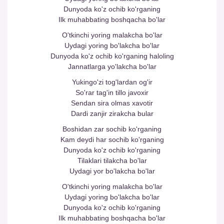
Dunyoda ko'z ochib ko'rganing
Ilk muhabbating boshqacha bo'lar
O'tkinchi yoring malakcha bo'lar
Uydagi yoring bo'lakcha bo'lar
Dunyoda ko'z ochib ko'rganing haloling
Jannatlarga yo'lakcha bo'lar
Yukingo'zi tog'lardan og'ir
So'rar tag'in tillo javoxir
Sendan sira olmas xavotir
Dardi zanjir zirakcha bular
Boshidan zar sochib ko'rganing
Kam deydi har sochib ko'rganing
Dunyoda ko'z ochib ko'rganing
Tilaklari tilakcha bo'lar
Uydagi yor bo'lakcha bo'lar
O'tkinchi yoring malakcha bo'lar
Uydagi yoring bo'lakcha bo'lar
Dunyoda ko'z ochib ko'rganing
Ilk muhabbating boshqacha bo'lar