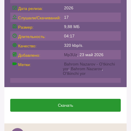
2026
Дата релиза:
17
Слушали/Скачиваний:
9,88 МБ
Размер:
04:17
Длительность:
320 kbp/s.
Качество:
Mp3Uz
, 23 май 2026
Добавлено:
Bahrom Nazarov - O'tkinchi
Метки:
yor
,
Bahrom Nazarov
,
O'tkinchi yor
Скачать