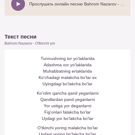
Прослушать онлайн песню Bahrom Nazarov - O'tkinchi yor
Текст песни
Bahrom Nazarov - O'tkinchi yor
Turmushning tor yo'laklarida
Adashma xor yo'laklarida
Muhabbatning ertaklarida
Ko'chadagi malakcha bo'lar ex
Uyingdagi bo'lakcha bo'lar
Ko'rdim qancha qand yeganlarni
Qandlardan pand yeganlarni
Yor ustiga yor deganlarni
Fig'onlari falakcha bo'lar
Uydagi yor bo'lakcha bo'lar
O'tkinchi yoring malakcha bo'lar
Uydagi yoring bo'lakcha bo'lar