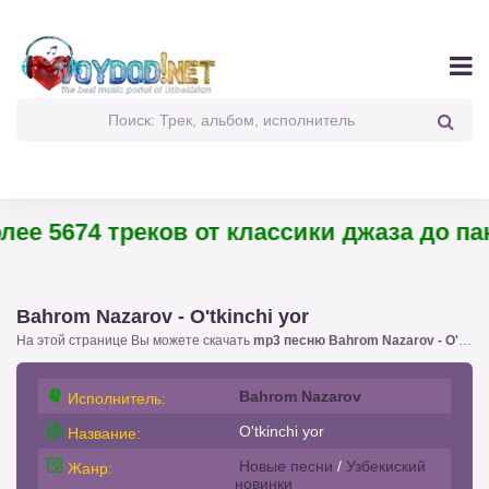
е 5674 треков от классики джаза до панк-
Bahrom Nazarov - O'tkinchi yor
На этой странице Вы можете скачать
mp3 песню Bahrom Nazarov - O'tkinchi yor
Bahrom Nazarov
Исполнитель:
O'tkinchi yor
Название:
Новые песни
/
Узбекиский
Жанр:
новинки