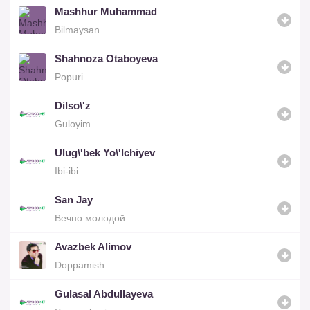
Mashhur Muhammad
Bilmaysan
Shahnoza Otaboyeva
Popuri
Dilso\'z
Guloyim
Ulug\'bek Yo\'lchiyev
Ibi-ibi
San Jay
Вечно молодой
Avazbek Alimov
Doppamish
Gulasal Abdullayeva