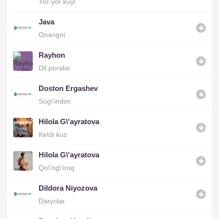
Yor-yor kuyi
Java
Onangni
Rayhon
Dil poralar
Doston Ergashev
Sog\'indim
Hilola G\'ayratova
Ketdi kuz
Hilola G\'ayratova
Qo\'ng\'iroq
Dildora Niyozova
Daryolar