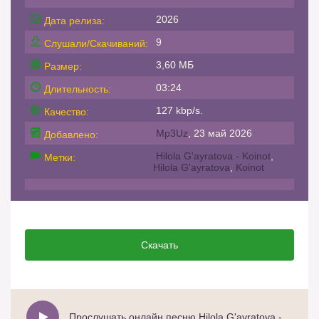
2026
Дата релиза:
9
Слушали/Скачиваний:
3,60 МБ
Размер:
03:24
Длительность:
127 kbp/s.
Качество:
Mp3Uz
, 23 май 2026
Добавлено:
Hilola G'ayratova - Koinot
,
Метки:
Hilola G'ayratova
,
Koinot
Скачать
Прослушать онлайн песню Hilola G'ayratova - Koinot