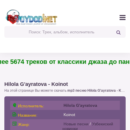
 5674 треков от классики джаза до панк-
Hilola G'ayratova - Koinot
На этой странице Вы можете скачать
mp3 песню Hilola G'ayratova - Koinot
Hilola G'ayratova
Исполнитель:
Koinot
Название:
Новые песни
/
Узбекиский
Жанр:
новинки