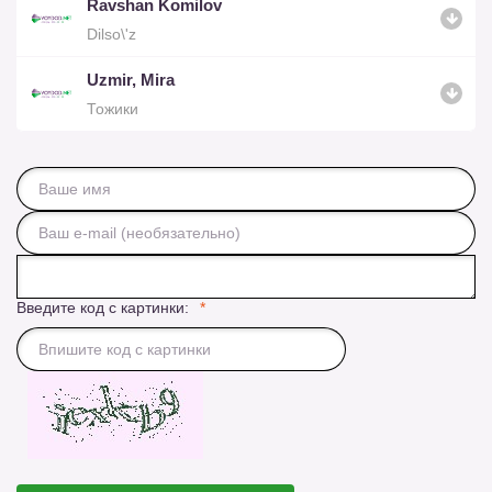
Ravshan Komilov
Dilso\'z
Uzmir, Mira
Тожики
Введите код с картинки: