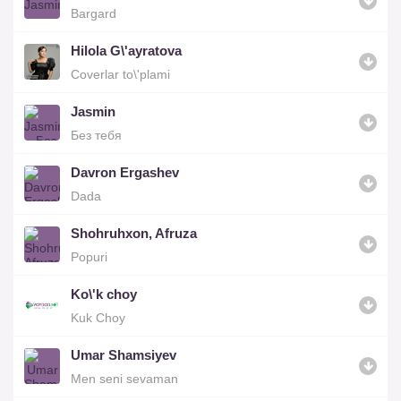
Bargard
Hilola G\'ayratova
Coverlar to\'plami
Jasmin
Без тебя
Davron Ergashev
Dada
Shohruhxon, Afruza
Popuri
Ko\'k choy
Kuk Choy
Umar Shamsiyev
Men seni sevaman