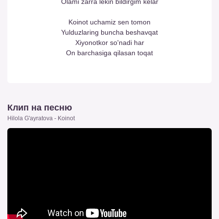
Olami zarra lekin bildirgim kelar
Koinot uchamiz sen tomon
Yulduzlaring buncha beshavqat
Xiyonotkor so'nadi har
On barchasiga qilasan toqat
Клип на песню
Hilola G'ayratova - Koinot