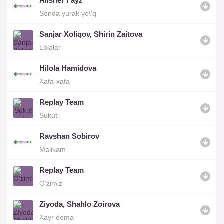
Alisher Fayz
Senda yurak yo\'q
Sanjar Xoliqov, Shirin Zaitova
Lolalar
Hilola Hamidova
Xafa-xafa
Replay Team
Sukut
Ravshan Sobirov
Malikam
Replay Team
O’zimiz
Ziyoda, Shahlo Zoirova
Xayr dema