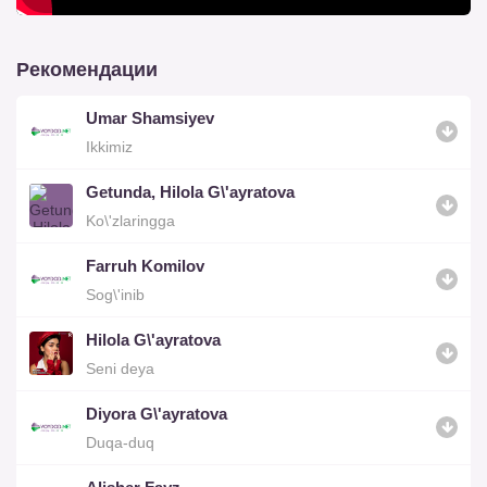
Рекомендации
Umar Shamsiyev
Ikkimiz
Getunda, Hilola G\'ayratova
Ko\'zlaringga
Farruh Komilov
Sog\'inib
Hilola G\'ayratova
Seni deya
Diyora G\'ayratova
Duqa-duq