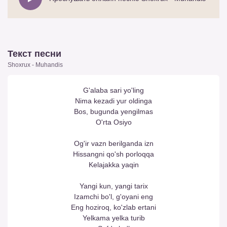
Текст песни
Shoxrux - Muhandis
G'alaba sari yo'ling
Nima kezadi yur oldinga
Bos, bugunda yengilmas
O'rta Osiyo
Og'ir vazn berilganda izn
Hissangni qo'sh porloqqa
Kelajakka yaqin
Yangi kun, yangi tarix
Izamchi bo'l, g'oyani eng
Eng hoziroq, ko'zlab ertani
Yelkama yelka turib