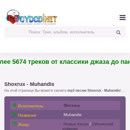
е 5674 треков от классики джаза до панк-
Shoxrux - Muhandis
На этой странице Вы можете скачать
mp3 песню Shoxrux - Muhandis
!. с размером 6,82 бесплатно или слушать
Shoxrux
Исполнитель:
Muhandis
Название:
Новые песни
/
Узбекиский
Жанр:
новинки