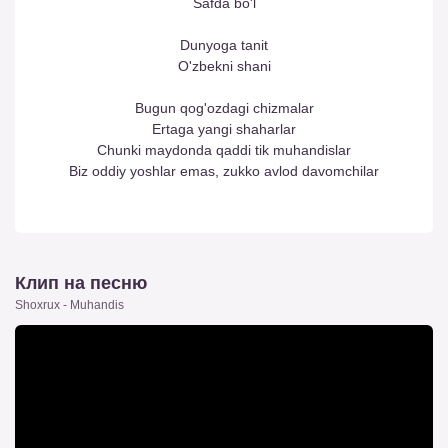
Safda bo'l
Dunyoga tanit
O'zbekni shani
Bugun qog'ozdagi chizmalar
Ertaga yangi shaharlar
Chunki maydonda qaddi tik muhandislar
Biz oddiy yoshlar emas, zukko avlod davomchilar
Клип на песню
Shoxrux - Muhandis