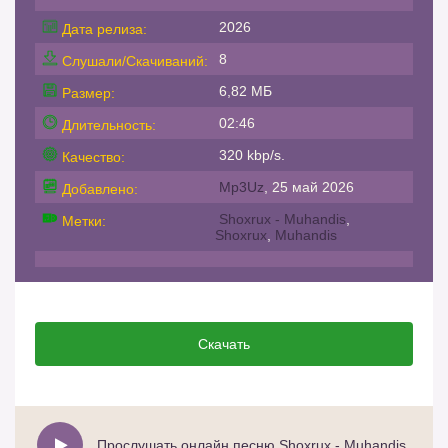
2026
Дата релиза:
8
Слушали/Скачиваний:
6,82 МБ
Размер:
02:46
Длительность:
320 kbp/s.
Качество:
Mp3Uz
, 25 май 2026
Добавлено:
Shoxrux - Muhandis
,
Метки:
Shoxrux
,
Muhandis
Скачать
Прослушать онлайн песню Shoxrux - Muhandis