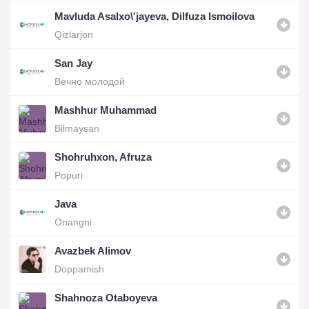
Mavluda Asalxo\'jayeva, Dilfuza Ismoilova
Qizlarjon
San Jay
Вечно молодой
Mashhur Muhammad
Bilmaysan
Shohruhxon, Afruza
Popuri
Java
Onangni
Avazbek Alimov
Doppamish
Shahnoza Otaboyeva