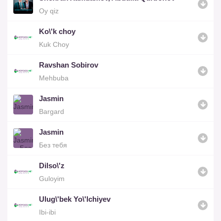
Oy qiz
Ko\'k choy
Kuk Choy
Ravshan Sobirov
Mehbuba
Jasmin
Bargard
Jasmin
Без тебя
Dilso\'z
Guloyim
Ulug\'bek Yo\'lchiyev
Ibi-ibi