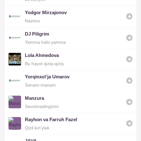
Yodgor Mirzajonov
Nazimo
DJ Piligrim
Yamma habi yamma
Lola Ahmedova
Bu hayot qiziq-qiziq
Yorqinxo\'ja Umarov
Sanam-manam
Manzura
Sevolmadingizmi
Rayhon va Farruh Fazel
Qizil ko\'ylak
JAVA