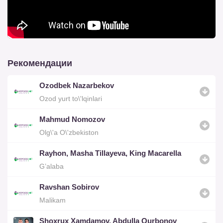
Рекомендации
Ozodbek Nazarbekov
Ozod yurt to\'lqinlari
Mahmud Nomozov
Olg\'a O\'zbekiston
Rayhon, Masha Tillayeva, King Macarella
G’alaba
Ravshan Sobirov
Malikam
Shoxrux Xamdamov, Abdulla Qurbonov