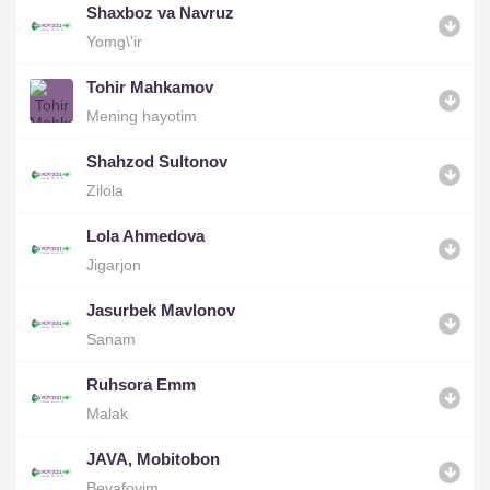
Shaxboz va Navruz
Yomg\'ir
Tohir Mahkamov
Mening hayotim
Shahzod Sultonov
Zilola
Lola Ahmedova
Jigarjon
Jasurbek Mavlonov
Sanam
Ruhsora Emm
Malak
JAVA, Mobitobon
Bevafoyim