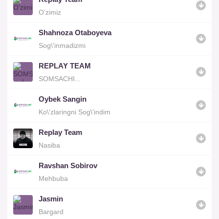
O’zimiz
Shahnoza Otaboyeva
Sog\'inmadizmi
REPLAY TEAM
SOMSACHI...
Oybek Sangin
Ko\'zlaringni Sog\'indim
Replay Team
Nasiba
Ravshan Sobirov
Mehbuba
Jasmin
Bargard