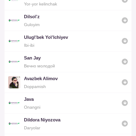
Yor-yor kelinchak
Dilso\'z
Guloyim
Ulug\'bek Yo\'lchiyev
Ibi-ibi
San Jay
Вечно молодой
Avazbek Alimov
Doppamish
Java
Onangni
Dildora Niyozova
Daryolar