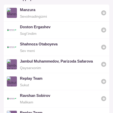
Manzura
Sevolmadingizmi
Doston Ergashev
Sog\'indim
Shahnoza Otaboyeva
Sev meni
Jambul Muhammedov, Parizoda Safarova
Qaysarxonim
Replay Team
Sukut
Ravshan Sobirov
Malikam
Replay Team