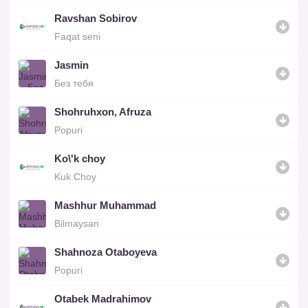
Ravshan Sobirov
Faqat seni
Jasmin
Без тебя
Shohruhxon, Afruza
Popuri
Ko\'k choy
Kuk Choy
Mashhur Muhammad
Bilmaysan
Shahnoza Otaboyeva
Popuri
Otabek Madrahimov