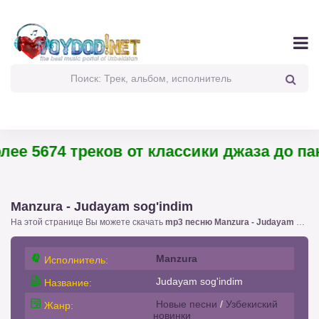
е 5674 треков от классики джаза до панк-
Manzura - Judayam sog'indim
На этой странице Вы можете скачать
mp3 песню Manzura - Judayam sog'indim
Manzura
Исполнитель:
Judayam sog'indim
Название:
Новые песни
/
Узбекиский
Жанр:
новинки