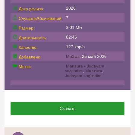
2026
Дата релиза:
7
Слушали/Скачиваний:
3,01 МБ
Размер:
02:45
Длительность:
127 kbp/s.
Качество:
Mp3Uz
, 25 май 2026
Добавлено:
Manzura - Judayam
Метки:
sog'indim
,
Manzura
,
Judayam sog'indim
Скачать