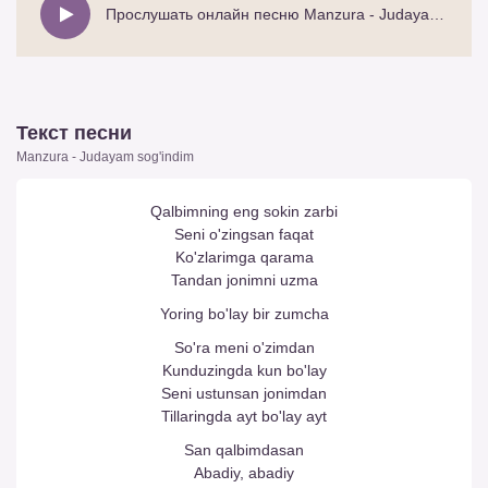
Прослушать онлайн песню Manzura - Judayam sog'indim
Текст песни
Manzura - Judayam sog'indim
Qalbimning eng sokin zarbi
Seni o'zingsan faqat
Ko'zlarimga qarama
Tandan jonimni uzma
Yoring bo'lay bir zumcha
So'ra meni o'zimdan
Kunduzingda kun bo'lay
Seni ustunsan jonimdan
Tillaringda ayt bo'lay ayt
San qalbimdasan
Abadiy, abadiy