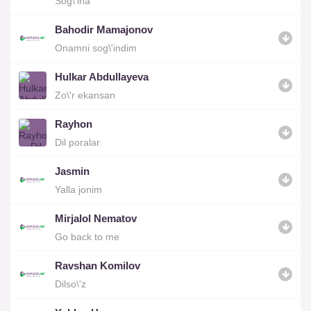
Sog\'ina
Bahodir Mamajonov
Onamni sog\'indim
Hulkar Abdullayeva
Zo\'r ekansan
Rayhon
Dil poralar
Jasmin
Yalla jonim
Mirjalol Nematov
Go back to me
Ravshan Komilov
Dilso\'z