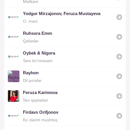
Malikam
Yodgor Mirzajonov, Feruza Mustayeva
O, mani
Ruhsora Emm
Qafaslar
Oybek & Nigora
Seni ko’rmasam
Rayhon
Dil poralar
Feruza Karimova
Sev qaytadan
Firdavs Orifjonov
Ko`zlarim mushtoq