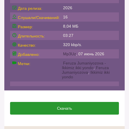
2026
Дата релиза:
16
Слушали/Скачиваний:
8,04 МБ
Размер:
03:27
Длительность:
320 kbp/s.
Качество:
Mp3Uz
, 07 июнь 2026
Добавлено:
Feruza Jumaniyozova -
Метки:
Ikkimiz ikki yondo
,
Feruza
Jumaniyozova
,
Ikkimiz ikki
yondo
Скачать