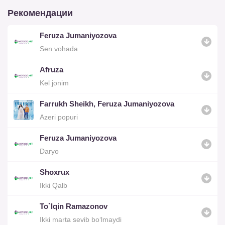
Рекомендации
Feruza Jumaniyozova
Sen vohada
Afruza
Kel jonim
Farrukh Sheikh, Feruza Jumaniyozova
Azeri popuri
Feruza Jumaniyozova
Daryo
Shoxrux
Ikki Qalb
To`lqin Ramazonov
Ikki marta sevib bo‘lmaydi