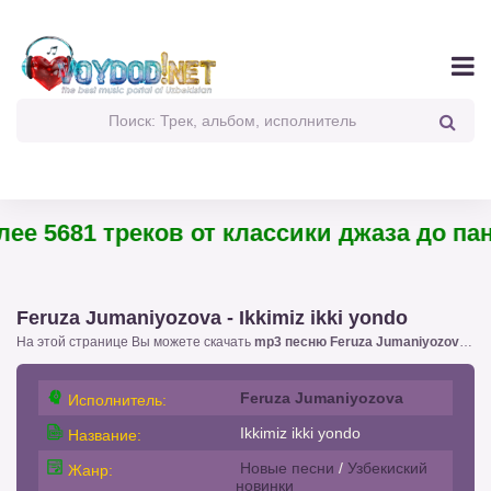
 5681 треков от классики джаза до панк-
Feruza Jumaniyozova - Ikkimiz ikki yondo
На этой странице Вы можете скачать
mp3 песню Feruza Jumaniyozova - Ikkimiz ikki yondo
Feruza Jumaniyozova
Исполнитель:
Ikkimiz ikki yondo
Название:
Новые песни
/
Узбекиский
Жанр:
новинки