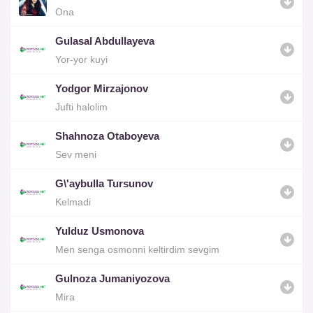
Ona
Gulasal Abdullayeva
Yor-yor kuyi
Yodgor Mirzajonov
Jufti halolim
Shahnoza Otaboyeva
Sev meni
G\'aybulla Tursunov
Kelmadi
Yulduz Usmonova
Men senga osmonni keltirdim sevgim
Gulnoza Jumaniyozova
Mira