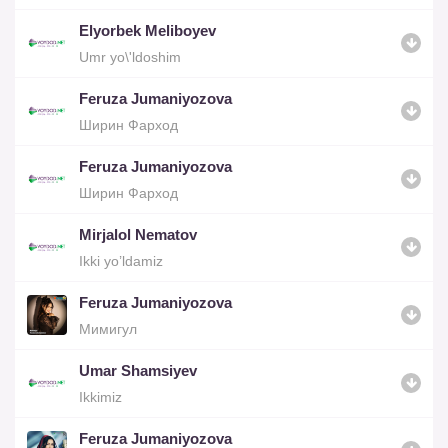
Elyorbek Meliboyev
Umr yo\'ldoshim
Feruza Jumaniyozova
Ширин Фарход
Feruza Jumaniyozova
Ширин Фарход
Mirjalol Nematov
Ikki yo’ldamiz
Feruza Jumaniyozova
Мимигул
Umar Shamsiyev
Ikkimiz
Feruza Jumaniyozova