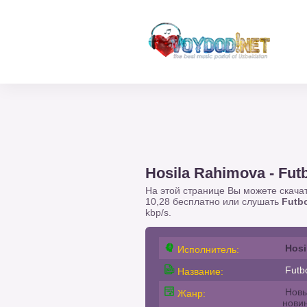
Hosila Rahimova - Fut
На этой странице Вы можете скача
10,28 бесплатно или слушать
Futb
kbp/s.
Hosi
Исполнитель:
Futb
Название:
Новы
Жанр:
нови