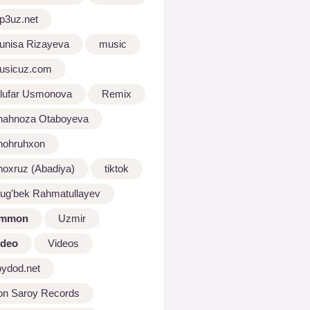
p3uz.net
unisa Rizayeva
music
usicuz.com
ilufar Usmonova
Remix
hahnoza Otaboyeva
hohruhxon
hoxruz (Abadiya)
tiktok
lug'bek Rahmatullayev
mmon
Uzmir
ideo
Videos
oydod.net
on Saroy Records