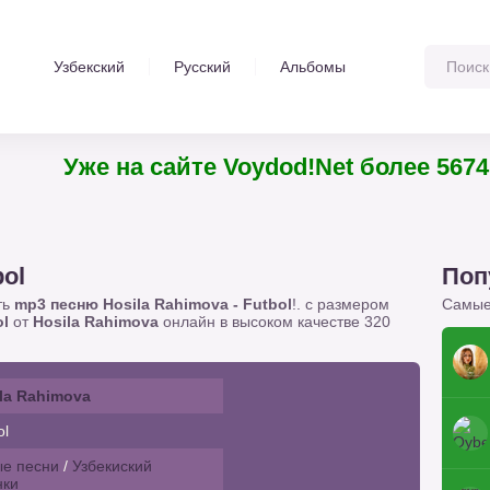
Узбекский
Русский
Альбомы
Уже на сайте Voydod!Net более 5674 т
bol
Поп
ть
mp3 песню Hosila Rahimova - Futbol
!. с размером
Самые
ol
от
Hosila Rahimova
онлайн в высоком качестве 320
la Rahimova
ol
е песни
/
Узбекиский
нки