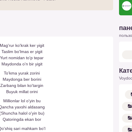
пан
польз
Mag'rur ko'krak ker yigit
Taslim bo'lmas er yigit
Yurt nomidan to'p tepar
Maydonda o'n bir yigit
Кат
To'kma yurak zorini
Voydod
Maydonga ber borini
Zarbang bilan ko'targin
Buyuk millat orini
Millionlar lol o'yin bu
Qancha yaxshi aldasang
(Shuncha halol o'yin bu)
Qatoringda ekan bor
Qo'shiq sari mahkam bo'l