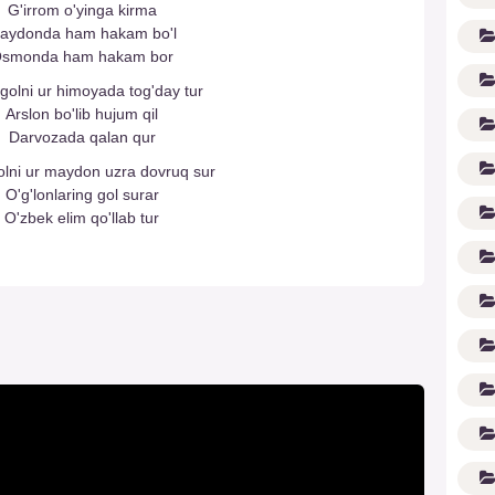
G'irrom o'yinga kirma
aydonda ham hakam bo'l
smonda ham hakam bor
 golni ur himoyada tog'day tur
Arslon bo'lib hujum qil
Darvozada qalan qur
olni ur maydon uzra dovruq sur
O'g'lonlaring gol surar
O'zbek elim qo'llab tur
(1