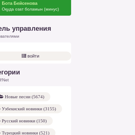
Бота Бейсенова
Оқуда озат боламын (минус)
ель управления
ователями
войти
егории
!Net
Новые песни (5674)
Узбекиский новинки (3155)
Русский новинки (150)
Турецкий новинки (521)