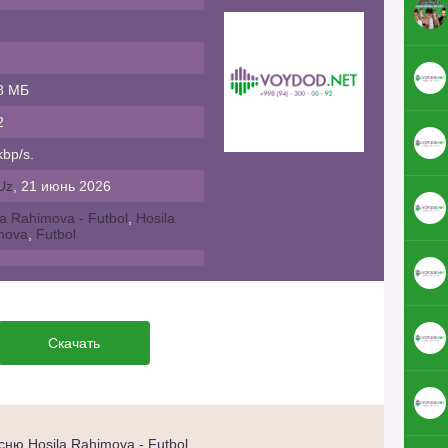
8 МБ
2
bp/s.
Uz
, 21 июнь 2026
la Rahimova - Futbol
,
Hosila
mova
,
Futbol
Скачать
ню Hosila Rahimova - Futbol