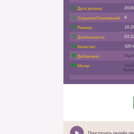
2026
Дата релиза:
8
Слушали/Скачиваний:
10,2
Размер:
03:3
Длительность:
320 k
Качество:
Mp3
Добавлено:
Hosi
Метки:
Rahi
Прослушать онлайн пес