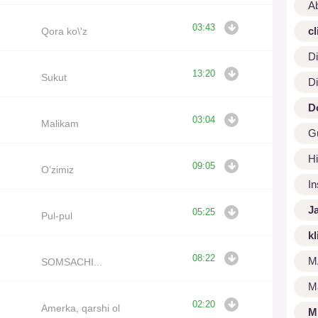
A
03:43
cl
Qora ko\'z
Di
13:20
Sukut
Di
D
03:04
Malikam
G
Hi
09:05
O’zimiz
I
J
05:25
Pul-pul
kl
08:22
M
SOMSACHI...
M
02:20
Amerka, qarshi ol
M