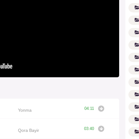
G'
04:11
Yonma
03:40
Qora Bayir