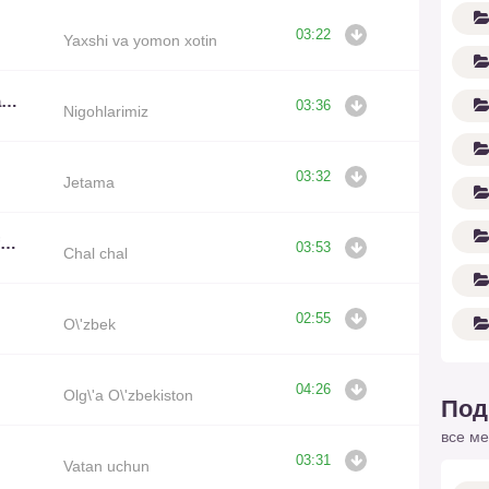
03:22
Yaxshi va yomon xotin
Hosila Rahimova feat Mahmud Namozov
03:36
Nigohlarimiz
03:32
Jetama
Umida Mirhamidova, Dilfuza Rahimova, Vazira Yunusova
03:53
Chal chal
02:55
O\'zbek
04:26
Olg\'a O\'zbekiston
Под
все ме
03:31
Vatan uchun