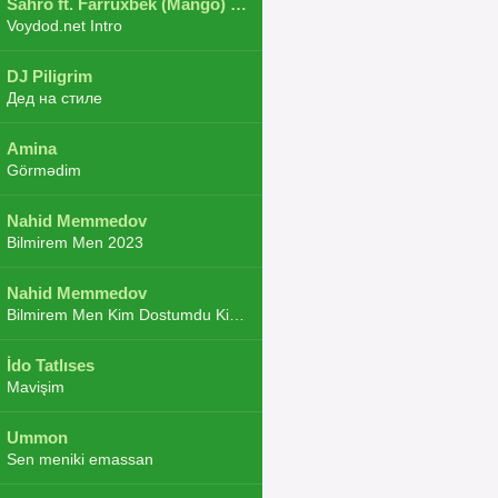
Sahro ft. Farruxbek (Mango) ft. Shaxboz ft. Navruz and Zarba ft. DJ.JoHa
Voydod.net Intro
DJ Piligrim
Дед на стиле
Amina
Görmədim
Nahid Memmedov
Bilmirem Men 2023
Nahid Memmedov
Bilmirem Men Kim Dostumdu Kim Duşmenim 2023
İdo Tatlıses
Mavişim
Ummon
Sen meniki emassan