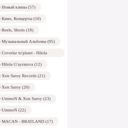
Новый клипы (57)
Кино, Концерты (10)
Reels, Shorts (18)
Музыкальный Альбомы (95)
Coverlar to'plami - Hilola
ayratova (13)
Hilola G'ayratova (12)
Xon Saroy Records (21)
Xon Saroy (20)
UmmoN & Xon Saroy (23)
UmmoN (22)
MACAN - BRATLAND (17)