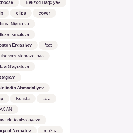
bbbose
Bekzod Haqqiyev
ip
clips
cover
ldora Niyozova
lfuza Ismoilova
oston Ergashev
feat
ulsanam Mamazoitova
lola G'ayratova
nstagram
aloliddin Ahmadaliyev
ip
Konsta
Lola
ACAN
avluda Asalxo'jayeva
irjalol Nematov
mp3uz