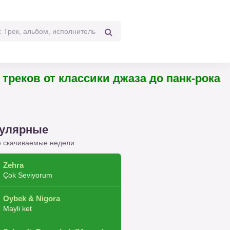
реков от классики джаза до панк-рока
улярные
 скачиваемые недели
Zehra
Çok Seviyorum
Oybek & Nigora
Mayli ket