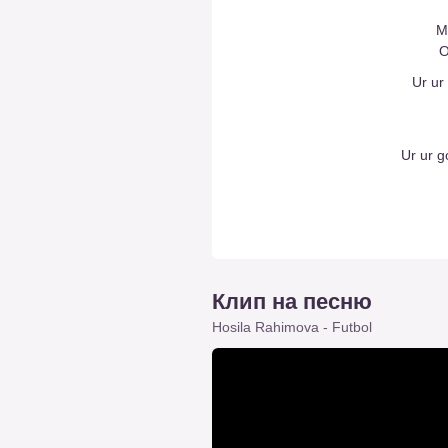
M
O
Ur ur
Ur ur g
Клип на песню
Hosila Rahimova - Futbol