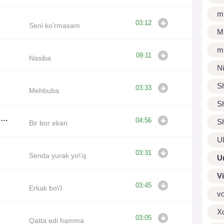
m
03:12
Seni ko’rmasam
M
m
09:11
Nasiba
N
S
03:33
Mehbuba
S
Alisher Fayz , Mushtariy Zafar
04:56
S
Bir bor ekan
U
03:31
Senda yurak yo\'q
U
V
03:45
Erkak bo\'l
v
X
03:05
Qatta edi hamma