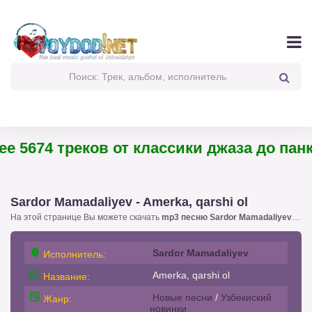
5674 треков от классики джаза до панк-р
Sardor Mamadaliyev - Amerka, qarshi ol
На этой странице Вы можете скачать
mp3 песню Sardor Mamadaliyev - Amerka, qarshi ol
Sardor Mamadaliyev
Исполнитель:
Amerka, qarshi ol
Название:
Новые песни
/
Узбекиский
Жанр:
новинки