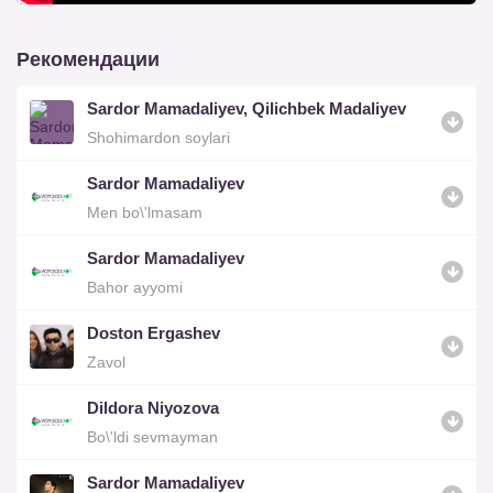
Рекомендации
Sardor Mamadaliyev, Qilichbek Madaliyev
Shohimardon soylari
Sardor Mamadaliyev
Men bo\'lmasam
Sardor Mamadaliyev
Bahor ayyomi
Doston Ergashev
Zavol
Dildora Niyozova
Bo\'ldi sevmayman
Sardor Mamadaliyev