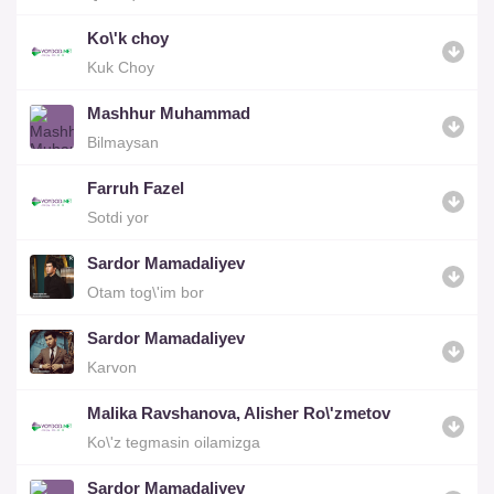
Ko\'k choy
Kuk Choy
Mashhur Muhammad
Bilmaysan
Farruh Fazel
Sotdi yor
Sardor Mamadaliyev
Otam tog\'im bor
Sardor Mamadaliyev
Karvon
Malika Ravshanova, Alisher Ro\'zmetov
Ko\'z tegmasin oilamizga
Sardor Mamadaliyev