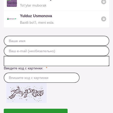
To\'ylar muborak
Yulduz Usmonova
Baxtli bo\'l, meni esla
Введите код с картинки: