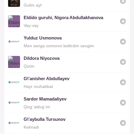
Gulim ayt
Eldido guruhi, Nigora Abdullakhanova
Vay-vay
Yulduz Usmonova
Men senga osmonni keltirdim sevgim
Dildora Niyozova
Qizim
G\'anisher Abdullayev
Hayr muhabbat
Sardor Mamadaliyev
Qizg`aldog`im
G\'aybulla Tursunov
Kelmadi