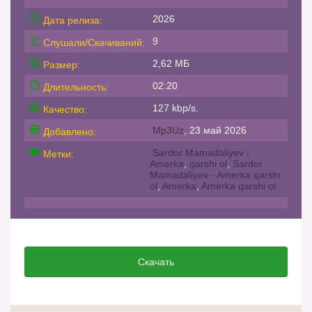
2026
Дата релиза:
9
Слушали/Скачиваний:
2,62 МБ
Размер:
02:20
Длительность:
127 kbp/s.
Качество:
Mp3Uz
, 23 май 2026
Добавлено:
Sardor Mamadaliyev -
Метки:
Amerka
,
qarshi ol
,
Sardor
Mamadaliyev - Amerka qarshi
ol
,
Amerka
,
Amerka qarshi ol
Скачать