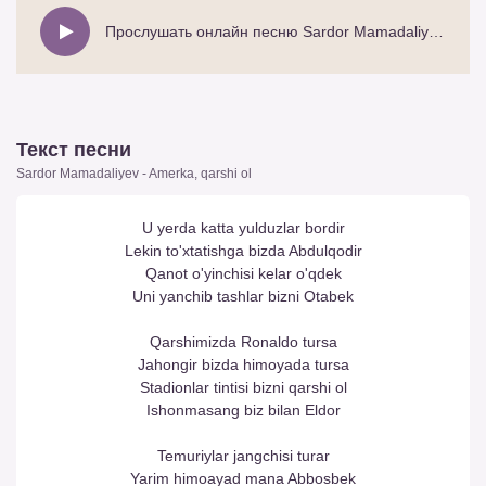
Прослушать онлайн песню Sardor Mamadaliyev - Amerka, qarshi ol
Текст песни
Sardor Mamadaliyev - Amerka, qarshi ol
U yerda katta yulduzlar bordir
Lekin to'xtatishga bizda Abdulqodir
Qanot o'yinchisi kelar o'qdek
Uni yanchib tashlar bizni Otabek
Qarshimizda Ronaldo tursa
Jahongir bizda himoyada tursa
Stadionlar tintisi bizni qarshi ol
Ishonmasang biz bilan Eldor
Temuriylar jangchisi turar
Yarim himoayad mana Abbosbek