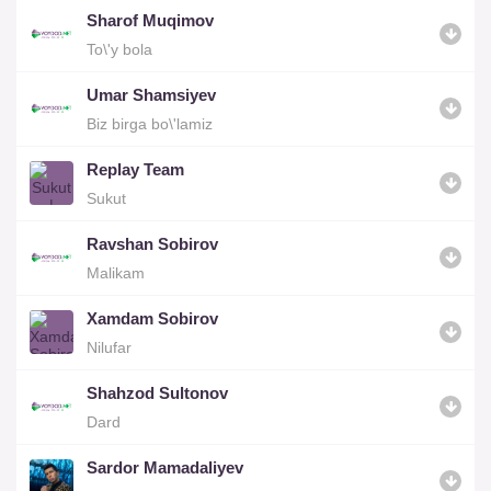
Sharof Muqimov
To\'y bola
Umar Shamsiyev
Biz birga bo\'lamiz
Replay Team
Sukut
Ravshan Sobirov
Malikam
Xamdam Sobirov
Nilufar
Shahzod Sultonov
Dard
Sardor Mamadaliyev