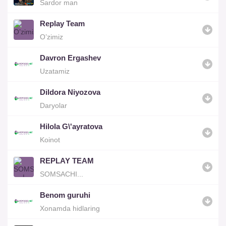
Sardor man
Replay Team
O’zimiz
Davron Ergashev
Uzatamiz
Dildora Niyozova
Daryolar
Hilola G\'ayratova
Koinot
REPLAY TEAM
SOMSACHI...
Benom guruhi
Xonamda hidlaring