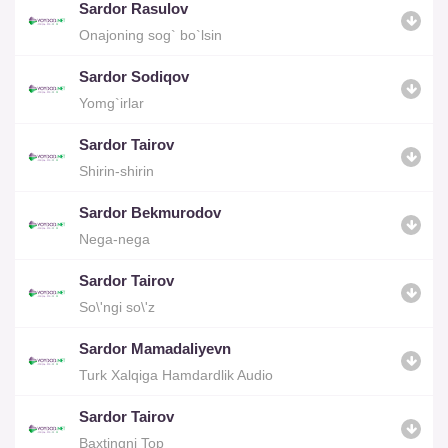
Sardor Rasulov
Onajoning sog` bo`lsin
Sardor Sodiqov
Yomg`irlar
Sardor Tairov
Shirin-shirin
Sardor Bekmurodov
Nega-nega
Sardor Tairov
So\'ngi so\'z
Sardor Mamadaliyevn
Turk Xalqiga Hamdardlik Audio
Sardor Tairov
Baxtingni Top