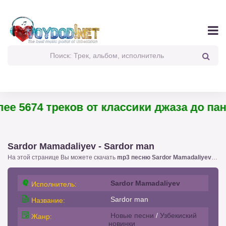
 5674 треков от классики джаза до панк-р
Sardor Mamadaliyev - Sardor man
На этой странице Вы можете скачать
mp3 песню Sardor Mamadaliyev - Sardor man
Sardor Mamadaliyev
Исполнитель:
Sardor man
Название:
Новые песни
/
Узбекиский
Жанр:
новинки