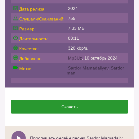
2024
Дата релиза:
755
Слушали/Скачиваний:
7,33 МБ
Размер:
03:11
Длительность:
320 kbp/s.
Качество:
Mp3Uz
, 10 октябрь 2024
Добавлено:
Sardor Mamadaliyev
,
Sardor
Метки:
man
Скачать
Прослушать онлайн песню Sardor Mamadaliyev - Sardor man