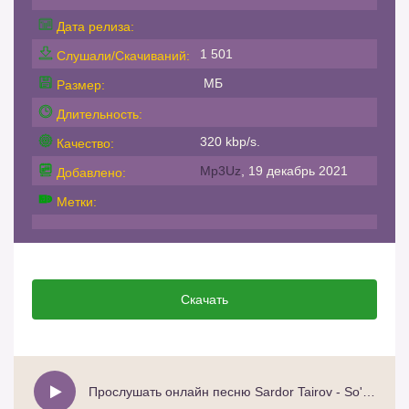
Дата релиза:
1 501
Слушали/Скачиваний:
МБ
Размер:
Длительность:
320 kbp/s.
Качество:
Mp3Uz
, 19 декабрь 2021
Добавлено:
Метки:
Скачать
Прослушать онлайн песню Sardor Tairov - So'ngi so'z