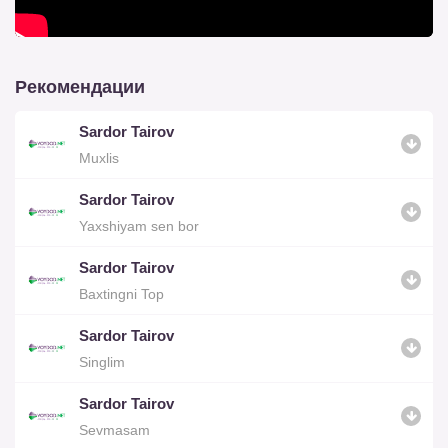
Рекомендации
Sardor Tairov
Muxlis
Sardor Tairov
Yaxshiyam sen bor
Sardor Tairov
Baxtingni Top
Sardor Tairov
Singlim
Sardor Tairov
Sevmasam