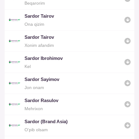
Beqarorim
Sardor Tairov
Ona qizim
Sardor Tairov
Xonim afandim
Sardor Ibrohimov
Kel
Sardor Sayimov
Jon onam
Sardor Rasulov
Mehrixon
Sardor (Brand Asia)
O‘pib olsam