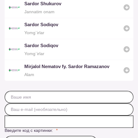
Sardor Shukurov
Jannatim onam
Sardor Sodiqov
Yomg`irlar
Sardor Sodiqov
Yomg`irlar
Mirjalol Nematov fy. Sardor Ramazanov
Alam
Введите код с картинки: