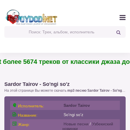
более 5674 треков от классики джаза до п
Sardor Tairov - So'ngi so'z
На этой странице Вы можете скачать
mp3 песню Sardor Tairov - So'ngi so'z
Sardor Tairov
Исполнитель:
So'ngi so'z
Название:
Новые песни
/
Узбекиский
Жанр:
новинки