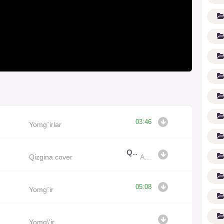
03:46
Yomg`irlar
(1
Qizgina cover
Qizgina cover
Akbar Sodiqov
05:08
Yomg`ir
Yomg\'ir