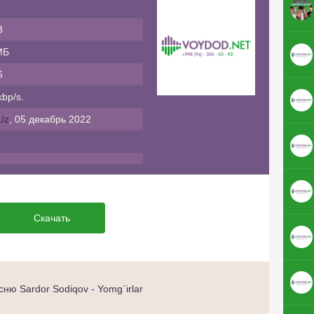
3
МБ
6
bp/s.
Uz
, 05 декабрь 2022
Скачать
ню Sardor Sodiqov - Yomg`irlar