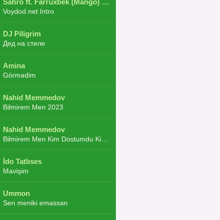
Sahro ft. Farruxbek (Mango) ft. Shaxboz ft. Navruz and Zarba ft. DJ.JoHa
Voydod.net Intro
DJ Piligrim
Дед на стиле
Amina
Görmədim
Nahid Memmedov
Bilmirem Men 2023
Nahid Memmedov
Bilmirem Men Kim Dostumdu Kim Duşmenim 2023
İdo Tatlıses
Mavişim
Ummon
Sen meniki emassan