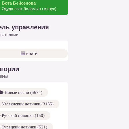
Бота Бейсенова
Оқуда озат боламын (минус)
ель управления
ователями
войти
егории
!Net
Новые песни (5674)
Узбекиский новинки (3155)
Русский новинки (150)
Турецкий новинки (521)