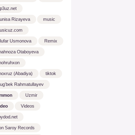
p3uz.net
unisa Rizayeva
music
usicuz.com
ilufar Usmonova
Remix
hahnoza Otaboyeva
hohruhxon
hoxruz (Abadiya)
tiktok
lug'bek Rahmatullayev
mmon
Uzmir
ideo
Videos
oydod.net
on Saroy Records