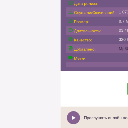
Дата релиза:
1 07
Слушали/Скачиваний:
8.7 
Размер:
03:4
Длительность:
320 k
Качество:
Mp3
Добавлено:
Метки:
Прослушать онлайн пес