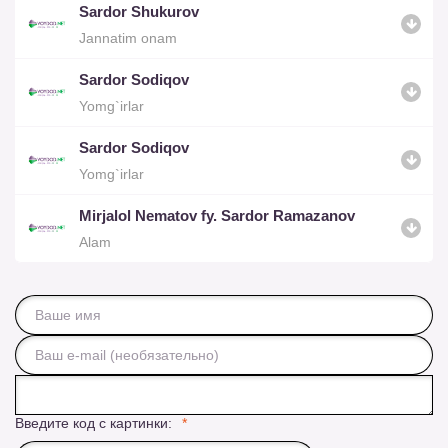
Sardor Shukurov
Jannatim onam
Sardor Sodiqov
Yomg`irlar
Sardor Sodiqov
Yomg`irlar
Mirjalol Nematov fy. Sardor Ramazanov
Alam
Введите код с картинки: