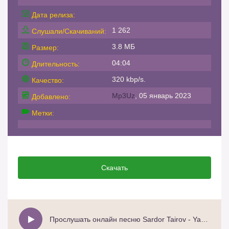
Дата релиза:
1 262
Слушали/Скачиваний:
3.8 МБ
Размер:
04:04
Длительность:
320 kbp/s.
Качество:
Mp3Uz
, 05 январь 2023
Добавлено:
Метки:
Скачать
Прослушать онлайн песню Sardor Tairov - Yaxshiyam sen bor