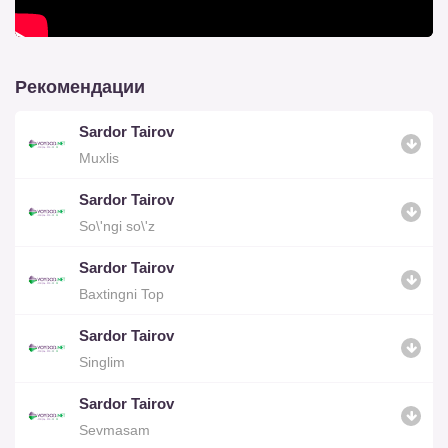
Рекомендации
Sardor Tairov
Muxlis
Sardor Tairov
So\'ngi so\'z
Sardor Tairov
Baxtingni Top
Sardor Tairov
Singlim
Sardor Tairov
Sevmasam