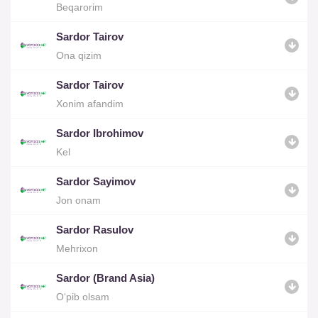
Beqarorim
Sardor Tairov
Ona qizim
Sardor Tairov
Xonim afandim
Sardor Ibrohimov
Kel
Sardor Sayimov
Jon onam
Sardor Rasulov
Mehrixon
Sardor (Brand Asia)
O‘pib olsam