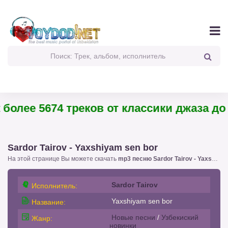
олее 5674 треков от классики джаза до п
Sardor Tairov - Yaxshiyam sen bor
На этой странице Вы можете скачать
mp3 песню Sardor Tairov - Yaxshiyam sen bor
Sardor Tairov
Исполнитель:
Yaxshiyam sen bor
Название:
Новые песни
/
Узбекиский
Жанр:
новинки