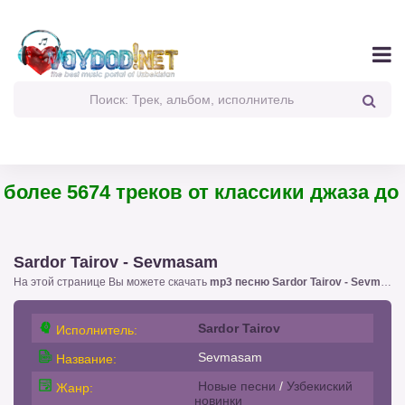
олее 5674 треков от классики джаза до п
Sardor Tairov - Sevmasam
На этой странице Вы можете скачать
mp3 песню Sardor Tairov - Sevmasam
Sardor Tairov
Исполнитель:
Sevmasam
Название:
Новые песни
/
Узбекиский
Жанр:
новинки