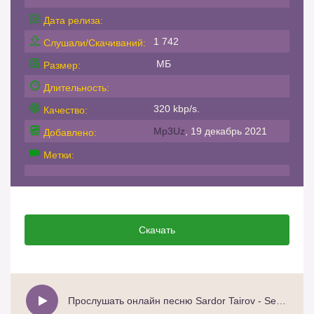
Дата релиза:
1 742
Слушали/Скачиваний:
МБ
Размер:
Длительность:
320 kbp/s.
Качество:
Mp3Uz
, 19 декабрь 2021
Добавлено:
Метки:
Скачать
Прослушать онлайн песню Sardor Tairov - Sevmasam