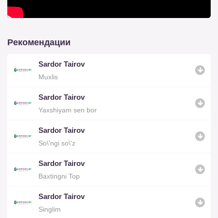
Рекомендации
Sardor Tairov
Muxlis
Sardor Tairov
Yaxshiyam sen bor
Sardor Tairov
So\'ngi so\'z
Sardor Tairov
Baxtingni Top
Sardor Tairov
Singlim