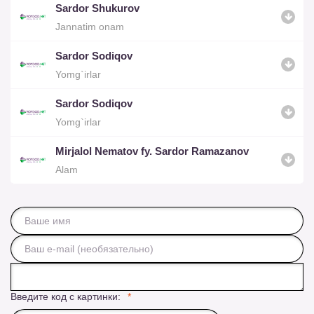
Sardor Shukurov
Jannatim onam
Sardor Sodiqov
Yomg`irlar
Sardor Sodiqov
Yomg`irlar
Mirjalol Nematov fy. Sardor Ramazanov
Alam
Введите код с картинки: