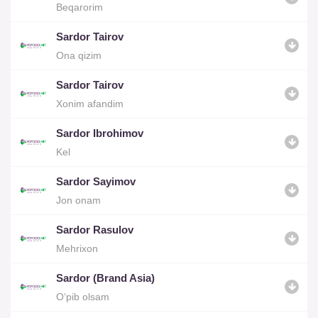
Beqarorim
Sardor Tairov
Ona qizim
Sardor Tairov
Xonim afandim
Sardor Ibrohimov
Kel
Sardor Sayimov
Jon onam
Sardor Rasulov
Mehrixon
Sardor (Brand Asia)
O‘pib olsam