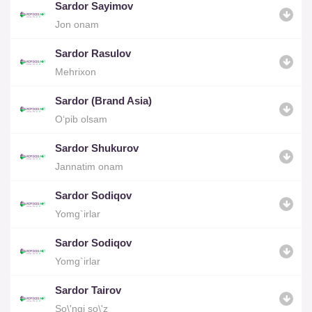
Sardor Sayimov
Jon onam
Sardor Rasulov
Mehrixon
Sardor (Brand Asia)
O‘pib olsam
Sardor Shukurov
Jannatim onam
Sardor Sodiqov
Yomg`irlar
Sardor Sodiqov
Yomg`irlar
Sardor Tairov
So\'ngi so\'z