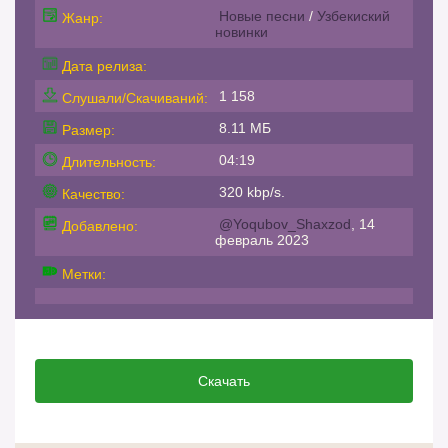
Новые песни
/
Узбекиский
Жанр:
новинки
Дата релиза:
1 158
Слушали/Скачиваний:
8.11 МБ
Размер:
04:19
Длительность:
320 kbp/s.
Качество:
@Yoqubov_Shaxzod
, 14
Добавлено:
февраль 2023
Метки:
Скачать