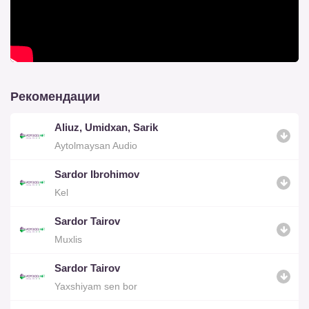
Рекомендации
Aliuz, Umidxan, Sarik
Aytolmaysan Audio
Sardor Ibrohimov
Kel
Sardor Tairov
Muxlis
Sardor Tairov
Yaxshiyam sen bor