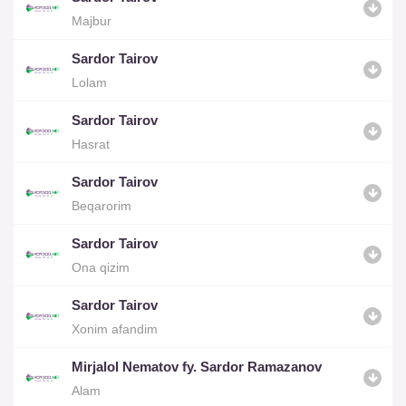
Majbur
Sardor Tairov
Lolam
Sardor Tairov
Hasrat
Sardor Tairov
Beqarorim
Sardor Tairov
Ona qizim
Sardor Tairov
Xonim afandim
Mirjalol Nematov fy. Sardor Ramazanov
Alam