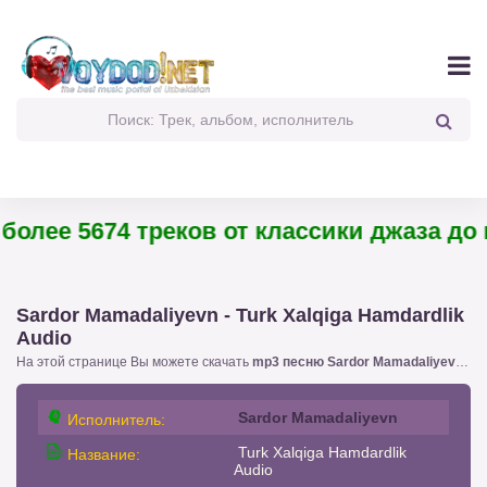
олее 5674 треков от классики джаза до па
Sardor Mamadaliyevn - Turk Xalqiga Hamdardlik
Audio
На этой странице Вы можете скачать
mp3 песню Sardor Mamadaliyevn - Turk Xalqiga Hamdardlik Audio
Sardor Mamadaliyevn
Исполнитель:
Turk Xalqiga Hamdardlik
Название:
Audio