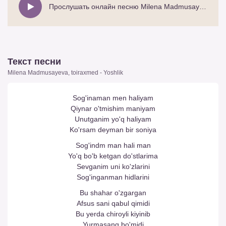
Прослушать онлайн песню Milena Madmusayeva, toiraxmed - Yoshlik
Текст песни
Milena Madmusayeva, toiraxmed - Yoshlik
Sog'inaman men haliyam
Qiynar o'tmishim maniyam
Unutganim yo'q haliyam
Ko'rsam deyman bir soniya
Sog'indm man hali man
Yo'q bo'b ketgan do'stlarima
Sevganim uni ko'zlarini
Sog'inganman hidlarini
Bu shahar o'zgargan
Afsus sani qabul qimidi
Bu yerda chiroyli kiyinib
Yurmasang bo'midi