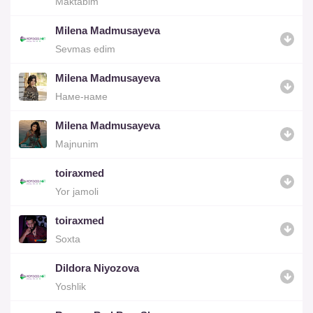
Maktabim
Milena Madmusayeva
Sevmas edim
Milena Madmusayeva
Наме-наме
Milena Madmusayeva
Majnunim
toiraxmed
Yor jamoli
toiraxmed
Soxta
Dildora Niyozova
Yoshlik