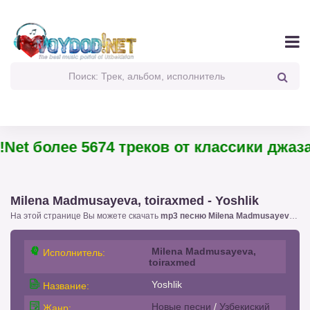
t более 5674 треков от классики джаза д
Milena Madmusayeva, toiraxmed - Yoshlik
На этой странице Вы можете скачать
mp3 песню Milena Madmusayeva, toiraxmed - Yoshlik
Milena Madmusayeva,
Исполнитель:
toiraxmed
Yoshlik
Название:
Новые песни
/
Узбекиский
Жанр: