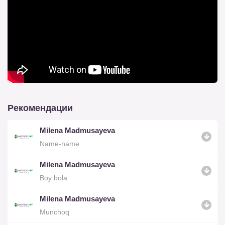
Рекомендации
Milena Madmusayeva
Name-name
Milena Madmusayeva
Boy bola
Milena Madmusayeva
Munchoq