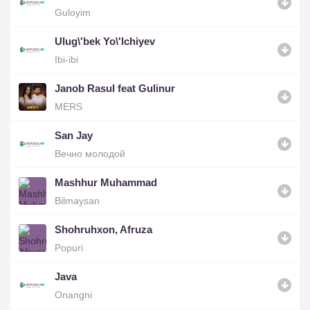
Guloyim
Ulug\'bek Yo\'lchiyev
Ibi-ibi
Janob Rasul feat Gulinur
MERS
San Jay
Вечно молодой
Mashhur Muhammad
Bilmaysan
Shohruhxon, Afruza
Popuri
Java
Onangni