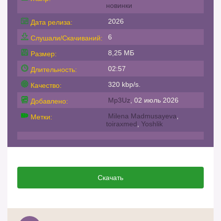
новинки
2026
Дата релиза:
6
Слушали/Скачиваний:
8,25 МБ
Размер:
02:57
Длительность:
320 kbp/s.
Качество:
Mp3Uz
, 02 июль 2026
Добавлено:
Milena Madmusayeva
,
Метки:
toiraxmed
,
Yoshlik
Скачать