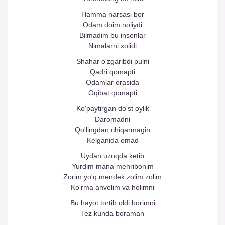
Hamma narsasi bor
Odam doim noliydi
Bilmadim bu insonlar
Nimalarni xolidi
Shahar o'zgaribdi pulni
Qadri qomapti
Odamlar orasida
Oqibat qomapti
Ko'paytirgan do'st oylik
Daromadni
Qo'lingdan chiqarmagin
Kelganida omad
Uydan uzoqda ketib
Yurdim mana mehribonim
Zorim yo'q mendek zolim zolim
Ko'rma ahvolim va holimni
Bu hayot tortib oldi borimni
Tez kunda boraman