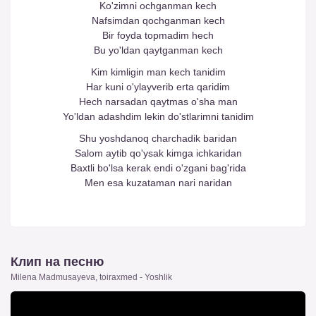
Ko'zimni ochganman kech
Nafsimdan qochganman kech
Bir foyda topmadim hech
Bu yo'ldan qaytganman kech
Kim kimligin man kech tanidim
Har kuni o'ylayverib erta qaridim
Hech narsadan qaytmas o'sha man
Yo'ldan adashdim lekin do'stlarimni tanidim
Shu yoshdanoq charchadik baridan
Salom aytib qo'ysak kimga ichkaridan
Baxtli bo'lsa kerak endi o'zgani bag'rida
Men esa kuzataman nari naridan
Клип на песню
Milena Madmusayeva, toiraxmed - Yoshlik