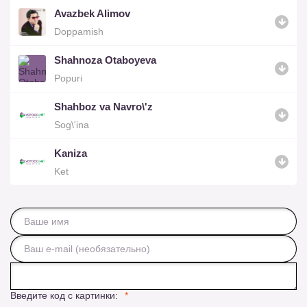
Avazbek Alimov
Doppamish
Shahnoza Otaboyeva
Popuri
Shahboz va Navro\'z
Sog\'ina
Kaniza
Ket
Введите код с картинки: