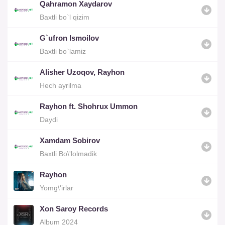
Qahramon Xaydarov
Baxtli bo`l qizim
G`ufron Ismoilov
Baxtli bo`lamiz
Alisher Uzoqov, Rayhon
Hech ayrilma
Rayhon ft. Shohrux Ummon
Daydi
Xamdam Sobirov
Baxtli Bo\'lolmadik
Rayhon
Yomg\'irlar
Xon Saroy Records
Album 2024