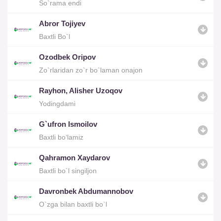
So`rama endi
Abror Tojiyev
Baxtli Bo`l
Ozodbek Oripov
Zo`rlaridan zo`r bo`laman onajon
Rayhon, Alisher Uzoqov
Yodingdami
G`ufron Ismoilov
Baxtli bo‘lamiz
Qahramon Xaydarov
Baxtli bo`l singiljon
Davronbek Abdumannobov
O`zga bilan baxtli bo`l