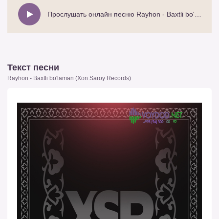
Прослушать онлайн песню Rayhon - Baxtli bo'laman (Xon Saroy Records)
Текст песни
Rayhon - Baxtli bo'laman (Xon Saroy Records)