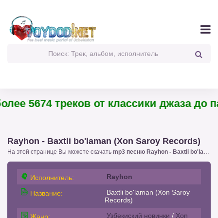
ее 5674 треков от классики джаза до пан
Rayhon - Baxtli bo'laman (Xon Saroy Records)
На этой странице Вы можете скачать
mp3 песню Rayhon - Baxtli bo'laman (Xon Saroy Records)
Rayhon
Исполнитель:
Baxtli bo'laman (Xon Saroy
Название:
Records)
Узбекиский новинки
/
Xon
Жанр: