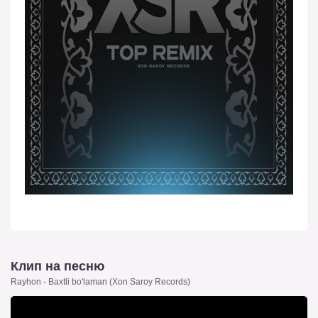
Клип на песню
Rayhon - Baxtli bo'laman (Xon Saroy Records)