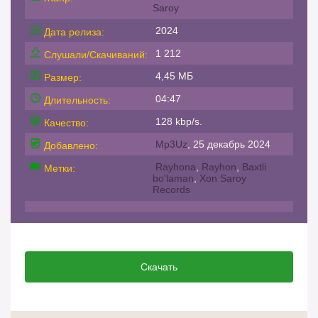
Saroy
2024
Дата релиза:
1 212
Слушали/Скачиваний:
4,45 МБ
Размер:
04:47
Длительность:
128 kbp/s.
Качество:
Mp3Uz
, 25 декабрь 2024
Добавлено:
Rayhona
,
Rayhon
,
Baxtli
Метки:
bo'laman
,
Xon Saroy
Records
Скачать