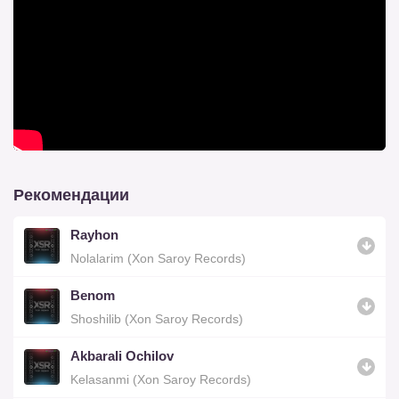
Рекомендации
Rayhon
Nolalarim (Xon Saroy Records)
Benom
Shoshilib (Xon Saroy Records)
Akbarali Ochilov
Kelasanmi (Xon Saroy Records)