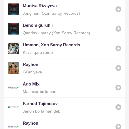
Munisa Rizayeva
Jonginam (Xon Saroy Records)
Benom guruhii
Qanday unutay (Xon Saroy Records)
Ummon, Xon Saroy Records
Ko\'zi qaro remix
Rayhon
G\'aniyeva
Ado Mix
Mashxur bo‘laman
Farhod Tajimetov
Janon bo`laman deb
Rayhon