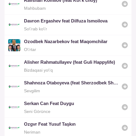
Ravshan Komilov (feat Ko\'k choy)
Mahbubam
Davron Ergashev feat Dilfuza Ismoilova
So\'rab ko\'r
Ozodbek Nazarbekov feat Maqomchilar
O\'rtar
Alisher Rahmatullayev (feat Guli Happylife)
Bizdaqasi yo\'q
Shahnoza Otaboyeva (feat Sherzodbek Shorahmedov)
Sevgilim
Serkan Can Feat Duygu
Seni Görünce
Ozgvr Feat Yusuf Taşkın
Neriman