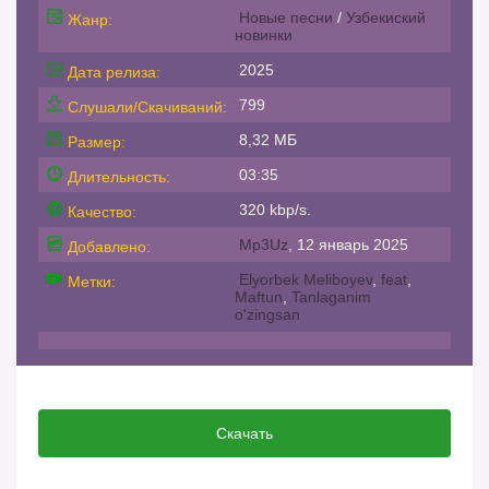
Новые песни
/
Узбекиский
Жанр:
новинки
2025
Дата релиза:
799
Слушали/Скачиваний:
8,32 МБ
Размер:
03:35
Длительность:
320 kbp/s.
Качество:
Mp3Uz
, 12 январь 2025
Добавлено:
Elyorbek Meliboyev
,
feat
,
Метки:
Maftun
,
Tanlaganim
o'zingsan
Скачать