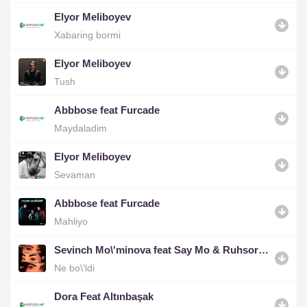
Elyor Meliboyev
Xabaring bormi
Elyor Meliboyev
Tush
Abbbose feat Furcade
Maydaladim
Elyor Meliboyev
Sevaman
Abbbose feat Furcade
Mahliyo
Sevinch Mo\'minova feat Say Mo & Ruhsora Emm
Ne bo\'ldi
Dora Feat Altınbaşak