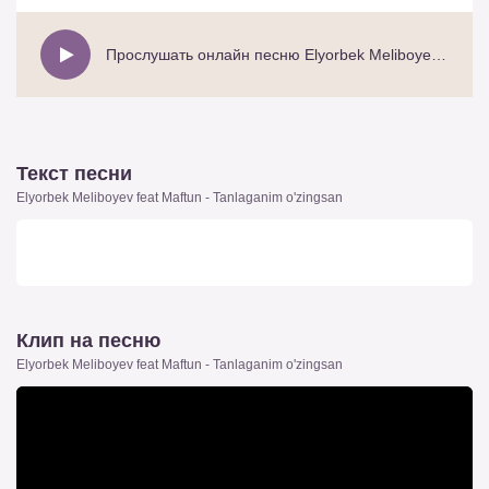
Прослушать онлайн песню Elyorbek Meliboyev feat Maftun - Tanlaganim o'zingsan
Текст песни
Elyorbek Meliboyev feat Maftun - Tanlaganim o'zingsan
Клип на песню
Elyorbek Meliboyev feat Maftun - Tanlaganim o'zingsan