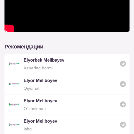
Рекомендации
Elyorbek Melibayev
Xabaring bormi
Elyor Meliboyev
Qiyomat
Elyor Meliboyev
O`zbekman
Elyor Meliboyev
Ishq