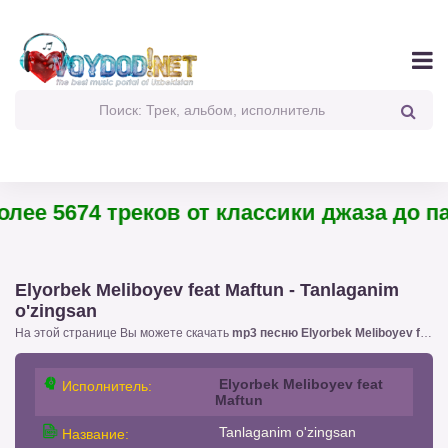
ее 5674 треков от классики джаза до панк
Elyorbek Meliboyev feat Maftun - Tanlaganim
o'zingsan
На этой странице Вы можете скачать
mp3 песню Elyorbek Meliboyev feat Maftun - Tanlaganim o'zingsan
Elyorbek Meliboyev feat
Исполнитель:
Maftun
Tanlaganim o'zingsan
Название: