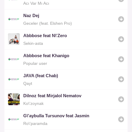
Acı Var Mı Acı
Naz Dej
Geceler (feat. Elshen Pro)
Abbbose feat N\'Zero
Sekin-asta
Abbbose feat Khanigo
Popular user
JAVA (feat Chab)
Qayt
Dilnoz feat Mirjalol Nematov
Ko\'zoynak
G\'aybulla Tursunov feat Jasmin
Ro\'paramda