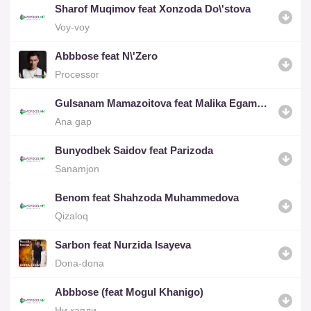
Sharof Muqimov feat Xonzoda Do\'stova
Voy-voy
Abbbose feat N\'Zero
Processor
Gulsanam Mamazoitova feat Malika Egamberdiyeva
Ana gap
Bunyodbek Saidov feat Parizoda
Sanamjon
Benom feat Shahzoda Muhammedova
Qizaloq
Sarbon feat Nurzida Isayeva
Dona-dona
Abbbose (feat Mogul Khanigo)
Ни капли