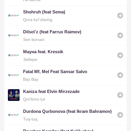
Shohruh (feat Sema)
Qora ko\'zlaring
Dilso\'z (feat Farrux Raimov)
Sen borsan
Мауна feat. Kressik
Забери
Fatal Mf, Mel Feat Sansar Salvo
Bay Bay
Kaniza feat Elvin Mirzezade
Qo\'limni tut
Durdona Qurbonova (feat Ikram Bahramov)
Tuq-tuq