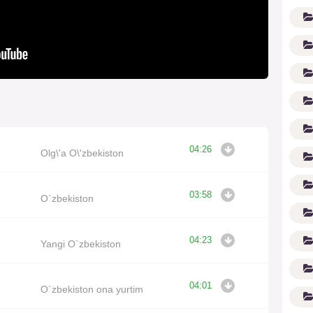
04:26
G'
Olg\'a O\'zbekiston
03:58
O`zbekiston
04:23
Yangi O`zbekiston
04:01
O`zbekiston ona yurtim