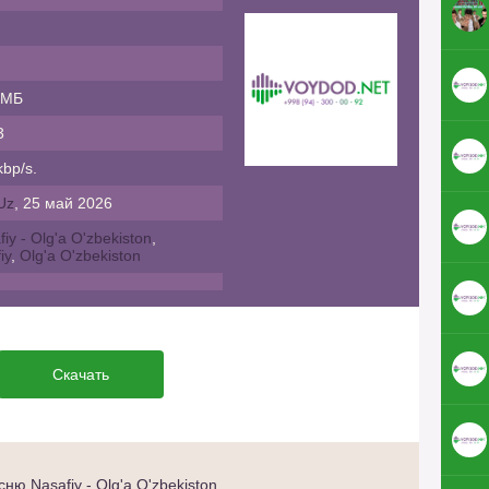
 МБ
3
bp/s.
Uz
, 25 май 2026
iy - Olg'a O'zbekiston
,
iy
,
Olg'a O'zbekiston
Скачать
ю Nasafiy - Olg'a O'zbekiston