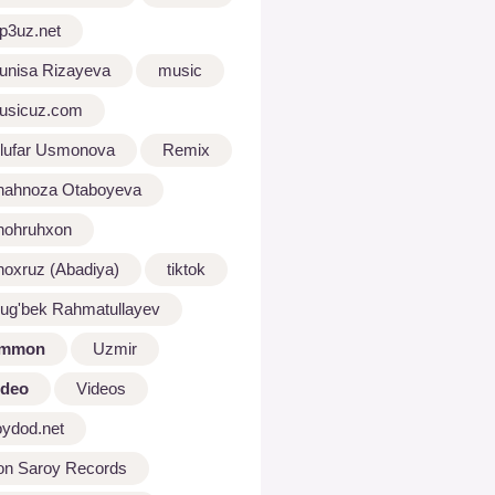
p3uz.net
unisa Rizayeva
music
usicuz.com
ilufar Usmonova
Remix
hahnoza Otaboyeva
hohruhxon
hoxruz (Abadiya)
tiktok
lug'bek Rahmatullayev
mmon
Uzmir
ideo
Videos
oydod.net
on Saroy Records