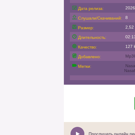
2026
Дата релиза:
8
Слушали/Скачиваний:
2,52
Размер:
02:1
Длительность:
127 k
Качество:
Mp3
Добавлено:
Nasaf
Метки:
Nasaf
Прослушать онлайн песн