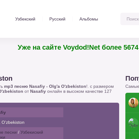
Узбекский
Русский
Альбомы
Уже на сайте Voydod!Net более 5674 т
ston
Поп
ть
mp3 песню Nasafiy - Olg'a O'zbekiston
!. с размером
Самые
O'zbekiston
от
Nasafiy
онлайн в высоком качестве 127
fiy
 O'zbekiston
е песни
/
Узбекиский
нки