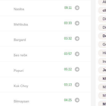
A
09:11
Nasiba
cl
Di
03:33
Mehbuba
Di
D
03:32
Bargard
G
Hi
03:57
Без тебя
I
05:22
J
Popuri
kl
03:13
Kuk Choy
M
M
04:25
Bilmaysan
M