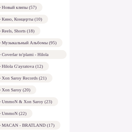
Новый клипы (57)
Кино, Концерты (10)
Reels, Shorts (18)
Музыкальный Альбомы (95)
Coverlar to'plami - Hilola
ayratova (13)
Hilola G'ayratova (12)
Xon Saroy Records (21)
Xon Saroy (20)
UmmoN & Xon Saroy (23)
UmmoN (22)
MACAN - BRATLAND (17)