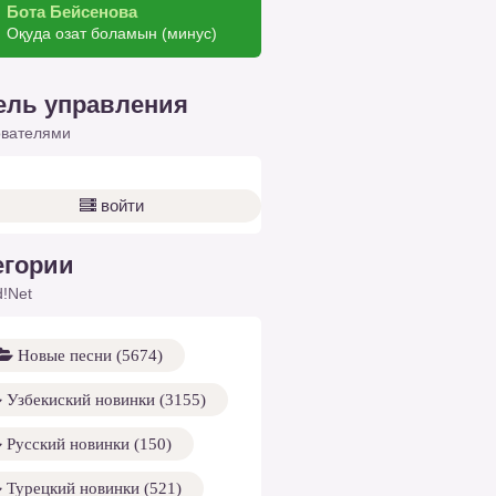
Бота Бейсенова
Оқуда озат боламын (минус)
ель управления
ователями
войти
егории
!Net
Новые песни (5674)
Узбекиский новинки (3155)
Русский новинки (150)
Турецкий новинки (521)