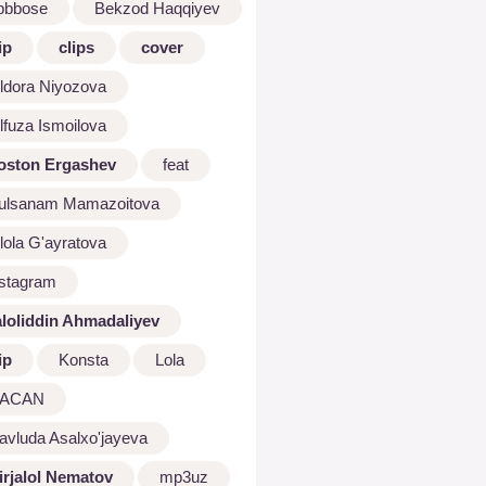
bbbose
Bekzod Haqqiyev
ip
clips
cover
ldora Niyozova
lfuza Ismoilova
oston Ergashev
feat
ulsanam Mamazoitova
lola G'ayratova
nstagram
aloliddin Ahmadaliyev
ip
Konsta
Lola
ACAN
avluda Asalxo'jayeva
irjalol Nematov
mp3uz