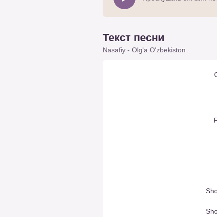
Текст песни
Nasafiy - Olg'a O'zbekiston
O
Sho
Sho