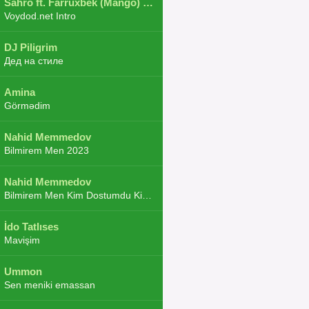
Sahro ft. Farruxbek (Mango) ft. Shaxboz ft. Navruz and Zarba ft. DJ.JoHa
Voydod.net Intro
DJ Piligrim
Дед на стиле
Amina
Görmədim
Nahid Memmedov
Bilmirem Men 2023
Nahid Memmedov
Bilmirem Men Kim Dostumdu Kim Duşmenim 2023
İdo Tatlıses
Mavişim
Ummon
Sen meniki emassan