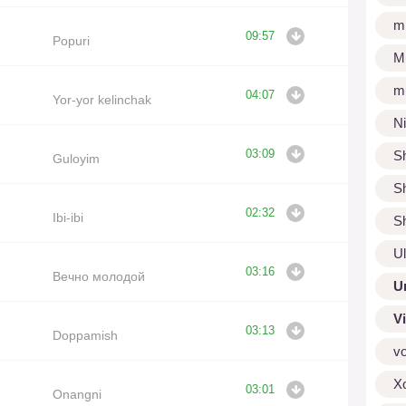
m
09:57
Popuri
M
m
04:07
Yor-yor kelinchak
N
03:09
S
Guloyim
S
02:32
Ibi-ibi
S
U
03:16
Вечно молодой
U
V
03:13
Doppamish
v
X
03:01
Onangni