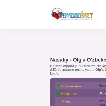
Nasafiy - Olg'a O'zbeki
На этой странице Вы можете скача
2,52 бесплатно или слушать
Olg'a 
kbp/s.
Nasa
Исполнитель:
Olg'a
Название:
Новы
Жанр:
нови