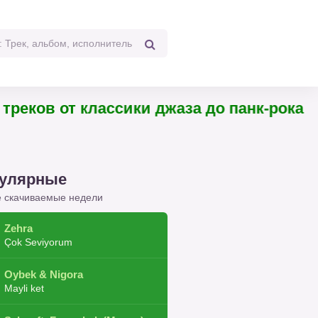
реков от классики джаза до панк-рока
улярные
 скачиваемые недели
Zehra
Çok Seviyorum
Oybek & Nigora
Mayli ket