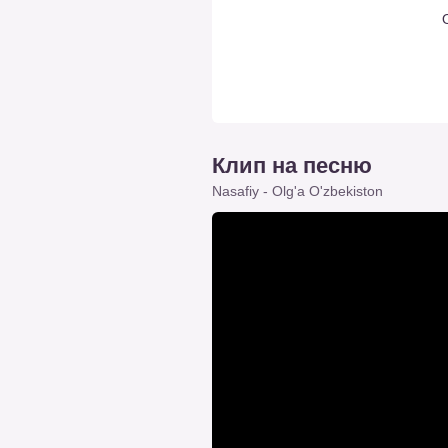
O
Клип на песню
Nasafiy - Olg'a O'zbekiston