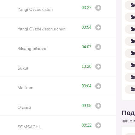
03:27
Yangi O\'zbekiston
03:54
Yangi O\'zbekiston uchun
04:07
Bilsang bilarsan
13:20
Sukut
03:04
Malikam
09:05
O’zimiz
Под
все ме
08:22
SOMSACHI...