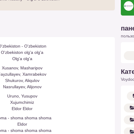
пан
польз
'zbekiston - O'zbekiston
O'zbekiston olg'a olg'a
Olg'a olg'a
Xusanov, Masharipov
Кат
Fayzullayev, Xamrabekov
Voydod
Shukurov, Aliqulov
Nasrullayev, Alijonov
Uruno, Yusupov
Xujumchimiz
Eldor Eldor
ma - shoma shoma shoma
Eldor
ma - shoma shoma shoma