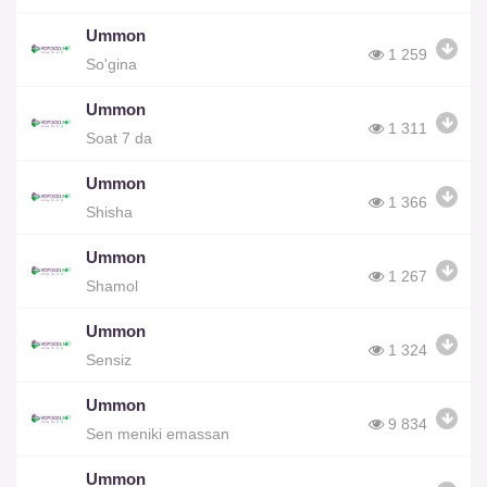
Ummon
1 259
So'gina
Ummon
1 311
Soat 7 da
Ummon
1 366
Shisha
Ummon
1 267
Shamol
Ummon
1 324
Sensiz
Ummon
9 834
Sen meniki emassan
Ummon