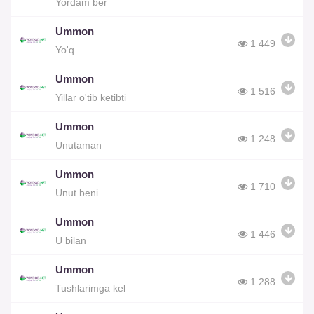
Yordam ber
Ummon
1 449
Yo'q
Ummon
1 516
Yillar o'tib ketibti
Ummon
1 248
Unutaman
Ummon
1 710
Unut beni
Ummon
1 446
U bilan
Ummon
1 288
Tushlarimga kel