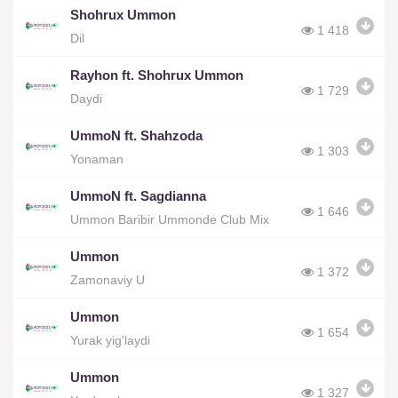
Shohrux Ummon
1 418
Dil
Rayhon ft. Shohrux Ummon
1 729
Daydi
UmmoN ft. Shahzoda
1 303
Yonaman
UmmoN ft. Sagdianna
1 646
Ummon Baribir Ummonde Club Mix
Ummon
1 372
Zamonaviy U
Ummon
1 654
Yurak yig'laydi
Ummon
1 327