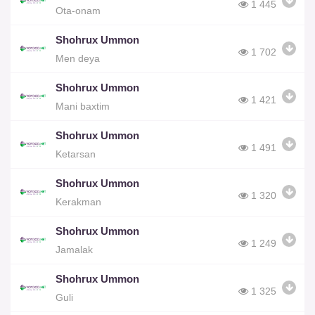
1 445
Ota-onam
Shohrux Ummon
1 702
Men deya
Shohrux Ummon
1 421
Mani baxtim
Shohrux Ummon
1 491
Ketarsan
Shohrux Ummon
1 320
Kerakman
Shohrux Ummon
1 249
Jamalak
Shohrux Ummon
1 325
Guli