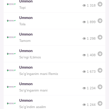
Ummon
1 318
Topi
Ummon
1 899
Tola
Ummon
1 298
Tamom
Ummon
1 408
So'ngi ILtimos
Ummon
1 673
So'g'inganim mani Remix
Ummon
1 234
So'g'inganim mani
Ummon
1 244
So'g'indim asalim