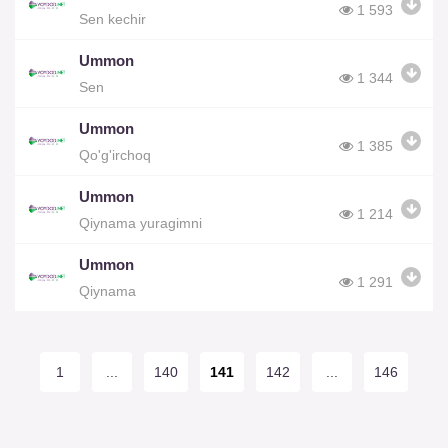
1 593
Sen kechir
Ummon
1 344
Sen
Ummon
1 385
Qo'g'irchoq
Ummon
1 214
Qiynama yuragimni
Ummon
1 291
Qiynama
1
...
140
141
142
...
146