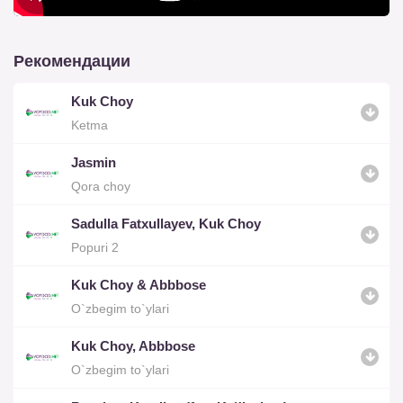
Рекомендации
Kuk Choy
Ketma
Jasmin
Qora choy
Sadulla Fatxullayev, Kuk Choy
Popuri 2
Kuk Choy & Abbbose
O`zbegim to`ylari
Kuk Choy, Abbbose
O`zbegim to`ylari