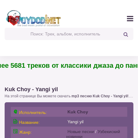
 5681 треков от классики джаза до панк-р
Kuk Choy - Yangi yil
На этой странице Вы можете скачать
mp3 песню Kuk Choy - Yangi yil
!. с размером 8,60 бесплатно или слушать
Kuk Choy
Исполнитель:
Yangi yil
Название:
Новые песни
/
Узбекиский
Жанр:
новинки