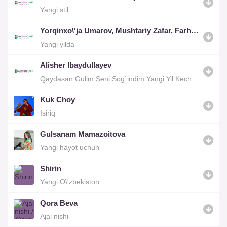
Yangi stil
Yorqinxo\'ja Umarov, Mushtariy Zafar, Farhod Sulaymon, Shirin Mamatova
Yangi yilda
Alisher Ibaydullayev
Qaydasan Gulim Seni Sog`indim Yangi Yil Kechasida
Kuk Choy
Isiriq
Gulsanam Mamazoitova
Yangi hayot uchun
Shirin
Yangi O\'zbekiston
Qora Beva
Ajal nishi