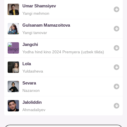
Umar Shamsiyev
Yangi mehmon
Gulsanam Mamazoitova
Yangi tanovar
Jangchi
Yodha hind kino 2024 Premyera (uzbek tilida)
Lola
Yuldasheva
Sevara
Nazarxon
Jaloliddin
Ahmadaliyev