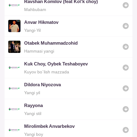
Ravshan Komilov (feat Ko\'k choy)
Mahbubam
Anvar Hikmatov
Yangi-Yil
Otabek Muhammadzohid
Hammasi yangi
Kuk Choy, Oybek Teshaboyev
Kuyov bo`lish mazzada
Dildora Niyozova
Yangi yil
Rayyona
Yangi stil
Mirolimbek Anvarbekov
Yangi boy